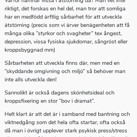
Varför hamnar vissa i ätstörning då? Man vet inte
riktigt, det forskas en hel del, man tror att somliga
har en medfödd ärftlig sårbarhet för att utveckla
ätstörning (precis som vi ärver benägenheten att få
många olika ”styrkor och svagheter” tex ångest,
depression, vissa fysiska sjukdomar, sångröst eller
kroppsbyggnad mm)
Sårbarheten att utveckla finns där, men med en
”skyddande omgivning och miljö” så behöver man
inte alls utveckla den!
Sannolikt är också dagens skönhetsideal och
kroppsfixering en stor ”bov i dramat”.
Helt klart är att det är i samband med bantning och
viktnedgång som det hela ofta startar, ofta också
då man i övrigt upplever stark psykisk press/stress