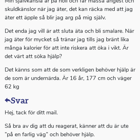
Min självkänsla är på noll och får massa ångest och
skuldkänslor när jag äter, det kan räcka med att jag
äter ett äpple så blir jag arg på mig själv.
Det enda jag vill är att sluta äta och bli smalare. När
jag äter för mycket så tränar jag tills jag bränt lika
många kalorier för att inte riskera att öka i vikt. Är
det värt att söka hjälp?
Det känns som att de som verkligen behöver hjälp är
de som är undernärda. Är 16 år, 177 cm och väger
62 kg
Svar
Hej, tack för ditt mail.
Så bra av dig att du reagerat, känner att du är ute
”på en farlig väg” och behöver hjälp.