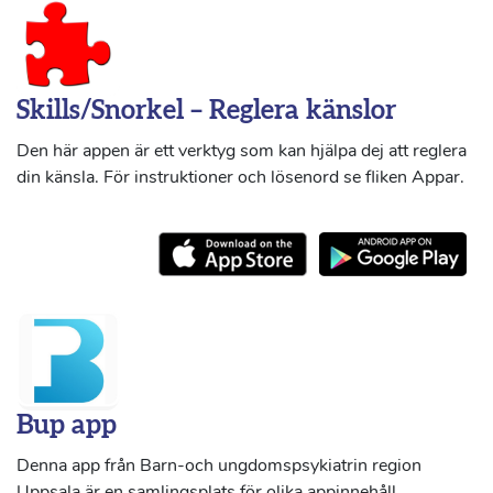
Skills/Snorkel – Reglera känslor
Den här appen är ett verktyg som kan hjälpa dej att reglera
din känsla. För instruktioner och lösenord se fliken Appar.
Bup app
Denna app från Barn-och ungdomspsykiatrin region
Uppsala är en samlingsplats för olika appinnehåll.