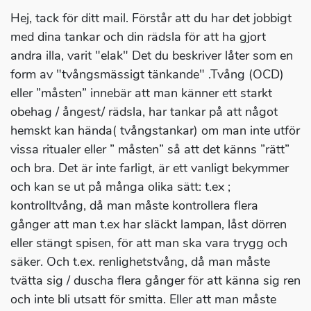
Hej, tack för ditt mail. Förstår att du har det jobbigt
med dina tankar och din rädsla för att ha gjort
andra illa, varit "elak" Det du beskriver låter som en
form av "tvångsmässigt tänkande" .Tvång (OCD)
eller ”måsten” innebär att man känner ett starkt
obehag / ångest/ rädsla, har tankar på att något
hemskt kan hända( tvångstankar) om man inte utför
vissa ritualer eller ” måsten” så att det känns ”rätt”
och bra. Det är inte farligt, är ett vanligt bekymmer
och kan se ut på många olika sätt: t.ex ;
kontrolltvång, då man måste kontrollera flera
gånger att man t.ex har släckt lampan, låst dörren
eller stängt spisen, för att man ska vara trygg och
säker. Och t.ex. renlighetstvång, då man måste
tvätta sig / duscha flera gånger för att känna sig ren
och inte bli utsatt för smitta. Eller att man måste