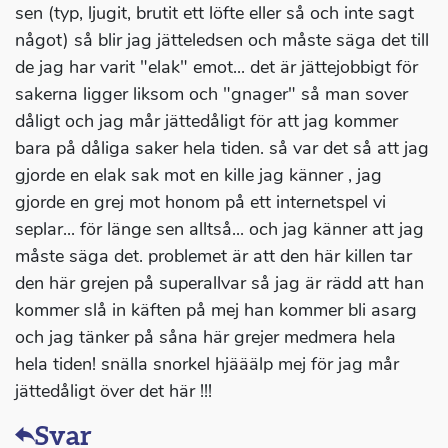
sen (typ, ljugit, brutit ett löfte eller så och inte sagt
något) så blir jag jätteledsen och måste säga det till
de jag har varit "elak" emot... det är jättejobbigt för
sakerna ligger liksom och "gnager" så man sover
dåligt och jag mår jättedåligt för att jag kommer
bara på dåliga saker hela tiden. så var det så att jag
gjorde en elak sak mot en kille jag känner , jag
gjorde en grej mot honom på ett internetspel vi
seplar... för länge sen alltså... och jag känner att jag
måste säga det. problemet är att den här killen tar
den här grejen på superallvar så jag är rädd att han
kommer slå in käften på mej han kommer bli asarg
och jag tänker på såna här grejer medmera hela
hela tiden! snälla snorkel hjääälp mej för jag mår
jättedåligt över det här !!!
Svar