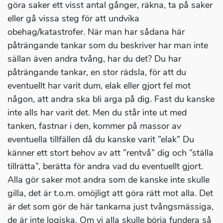
göra saker ett visst antal gånger, räkna, ta på saker
eller gå vissa steg för att undvika
obehag/katastrofer. När man har sådana här
påträngande tankar som du beskriver har man inte
sällan även andra tvång, har du det? Du har
påträngande tankar, en stor rädsla, för att du
eventuellt har varit dum, elak eller gjort fel mot
någon, att andra ska bli arga på dig. Fast du kanske
inte alls har varit det. Men du står inte ut med
tanken, fastnar i den, kommer på massor av
eventuella tillfällen då du kanske varit ”elak” Du
känner ett stort behov av att ”rentvå” dig och ”ställa
tillrätta”, berätta för andra vad du eventuellt gjort.
Alla gör saker mot andra som de kanske inte skulle
gilla, det är t.o.m. omöjligt att göra rätt mot alla. Det
är det som gör de här tankarna just tvångsmässiga,
de är inte logiska. Om vi alla skulle börja fundera så