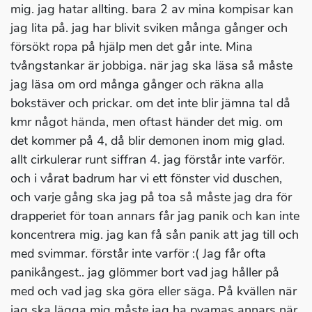
mig. jag hatar allting. bara 2 av mina kompisar kan
jag lita på. jag har blivit sviken många gånger och
försökt ropa på hjälp men det går inte. Mina
tvångstankar är jobbiga. när jag ska läsa så måste
jag läsa om ord många gånger och räkna alla
bokstäver och prickar. om det inte blir jämna tal då
kmr något hända, men oftast händer det mig. om
det kommer på 4, då blir demonen inom mig glad.
allt cirkulerar runt siffran 4. jag förstår inte varför.
och i vårat badrum har vi ett fönster vid duschen,
och varje gång ska jag på toa så måste jag dra för
drapperiet för toan annars får jag panik och kan inte
koncentrera mig. jag kan få sån panik att jag till och
med svimmar. förstår inte varför :( Jag får ofta
panikångest.. jag glömmer bort vad jag håller på
med och vad jag ska göra eller säga. På kvällen när
jag ska lägga mig måste jag ha pyamas annars när