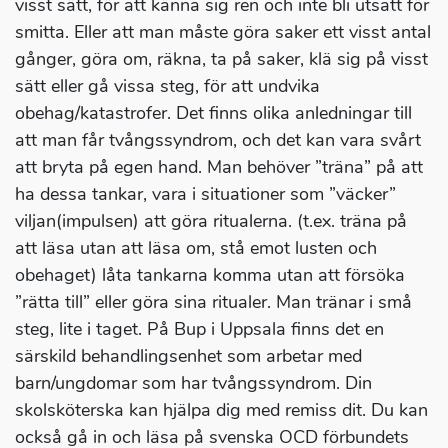
visst sätt, för att känna sig ren och inte bli utsatt för
smitta. Eller att man måste göra saker ett visst antal
gånger, göra om, räkna, ta på saker, klä sig på visst
sätt eller gå vissa steg, för att undvika
obehag/katastrofer. Det finns olika anledningar till
att man får tvångssyndrom, och det kan vara svårt
att bryta på egen hand. Man behöver ”träna” på att
ha dessa tankar, vara i situationer som ”väcker”
viljan(impulsen) att göra ritualerna. (t.ex. träna på
att läsa utan att läsa om, stå emot lusten och
obehaget) låta tankarna komma utan att försöka
”rätta till” eller göra sina ritualer. Man tränar i små
steg, lite i taget. På Bup i Uppsala finns det en
särskild behandlingsenhet som arbetar med
barn/ungdomar som har tvångssyndrom. Din
skolsköterska kan hjälpa dig med remiss dit. Du kan
också gå in och läsa på svenska OCD förbundets