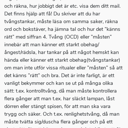
och räkna, hur jobbigt det är etc. visa dem ditt mail.
Det finns hjälp att få! Du skriver att du har
tvångstankar, måste läsa om samma saker, räkna
ord och bokstäver, ha jämna tal och hur det ”känns
rätt” med siffran 4. Tvång (OCD) eller ”måsten”
innebär att man känner ett starkt obehag/
ångest/rädsla, har tankar på att något hemskt kan
hända eller känner ett starkt obehag(tvångstankar)
om man inte utför vissa ritualer eller ”måsten” så att
det känns ”rätt” och bra. Det är inte farligt, är ett
vanligt bekymmer och kan se ut på många olika
sätt: t.ex. kontrolltvång, då man måste kontrollera
flera gånger att man t.ex. har släckt lampan, låst
dörren eller stängt spisen, för att man ska vara
trygg och säker. Och t.ex. renlighetstvång, då man
måste tvätta sig/duscha flera gånger och på ett