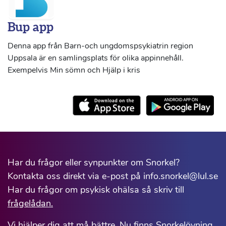
Bup app
Denna app från Barn-och ungdomspsykiatrin region
Uppsala är en samlingsplats för olika appinnehåll.
Exempelvis Min sömn och Hjälp i kris
Har du frågor eller synpunkter om Snorkel?
Kontakta oss direkt via e-post på info.snorkel@lul.se
Har du frågor om psykisk ohälsa så skriv till
frågelådan.
Vi hjälper dig att må bättre. Nu finns Snorkelövning