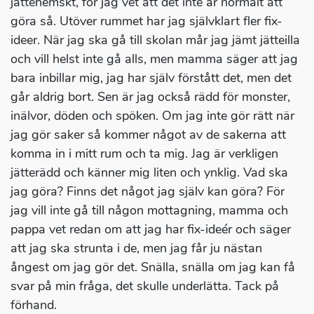
jättehemskt, för jag vet att det inte är normalt att
göra så. Utöver rummet har jag självklart fler fix-
ideer. När jag ska gå till skolan mår jag jämt jätteilla
och vill helst inte gå alls, men mamma säger att jag
bara inbillar mig, jag har själv förstått det, men det
går aldrig bort. Sen är jag också rädd för monster,
inälvor, döden och spöken. Om jag inte gör rätt när
jag gör saker så kommer något av de sakerna att
komma in i mitt rum och ta mig. Jag är verkligen
jätterädd och känner mig liten och ynklig. Vad ska
jag göra? Finns det något jag själv kan göra? För
jag vill inte gå till någon mottagning, mamma och
pappa vet redan om att jag har fix-ideér och säger
att jag ska strunta i de, men jag får ju nästan
ångest om jag gör det. Snälla, snälla om jag kan få
svar på min fråga, det skulle underlätta. Tack på
förhand.