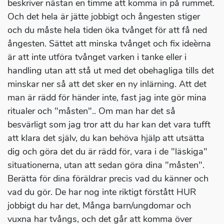
beskriver nästan en timme att komma in på rummet.
Och det hela är jätte jobbigt och ångesten stiger
och du måste hela tiden öka tvånget för att få ned
ångesten. Sättet att minska tvånget och fix ideèrna
är att inte utföra tvånget varken i tanke eller i
handling utan att stå ut med det obehagliga tills det
minskar ner så att det sker en ny inlärning. Att det
man är rädd för händer inte, fast jag inte gör mina
ritualer och "måsten".. Om man har det så
besvärligt som jag tror att du har kan det vara tufft
att klara det själv, du kan behöva hjälp att utsätta
dig och göra det du är rädd för, vara i de "läskiga"
situationerna, utan att sedan göra dina "måsten".
Berätta för dina föräldrar precis vad du känner och
vad du gör. De har nog inte riktigt förstått HUR
jobbigt du har det, Många barn/ungdomar och
vuxna har tvångs, och det går att komma över