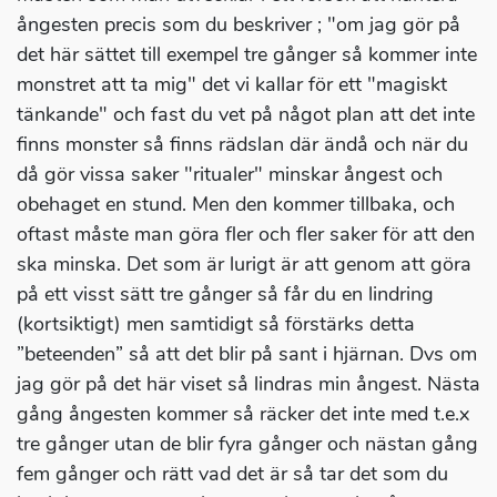
ångesten precis som du beskriver ; "om jag gör på
det här sättet till exempel tre gånger så kommer inte
monstret att ta mig" det vi kallar för ett "magiskt
tänkande" och fast du vet på något plan att det inte
finns monster så finns rädslan där ändå och när du
då gör vissa saker "ritualer" minskar ångest och
obehaget en stund. Men den kommer tillbaka, och
oftast måste man göra fler och fler saker för att den
ska minska. Det som är lurigt är att genom att göra
på ett visst sätt tre gånger så får du en lindring
(kortsiktigt) men samtidigt så förstärks detta
”beteenden” så att det blir på sant i hjärnan. Dvs om
jag gör på det här viset så lindras min ångest. Nästa
gång ångesten kommer så räcker det inte med t.e.x
tre gånger utan de blir fyra gånger och nästan gång
fem gånger och rätt vad det är så tar det som du