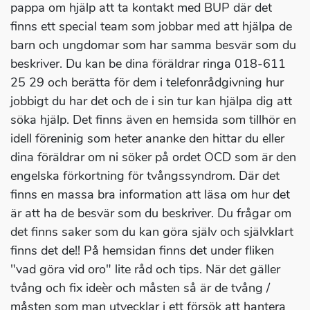
pappa om hjälp att ta kontakt med BUP där det
finns ett special team som jobbar med att hjälpa de
barn och ungdomar som har samma besvär som du
beskriver. Du kan be dina föräldrar ringa 018-611
25 29 och berätta för dem i telefonrådgivning hur
jobbigt du har det och de i sin tur kan hjälpa dig att
söka hjälp. Det finns även en hemsida som tillhör en
idell föreninig som heter ananke den hittar du eller
dina föräldrar om ni söker på ordet OCD som är den
engelska förkortning för tvångssyndrom. Där det
finns en massa bra information att läsa om hur det
är att ha de besvär som du beskriver. Du frågar om
det finns saker som du kan göra själv och självklart
finns det de!! På hemsidan finns det under fliken
"vad göra vid oro" lite råd och tips. När det gäller
tvång och fix ideèr och måsten så är de tvång /
måsten som man utvecklar i ett försök att hantera