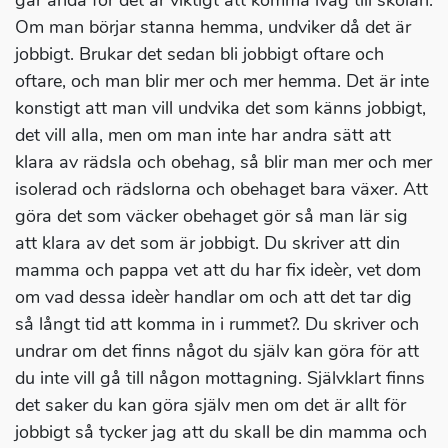
går ändå för det är viktigt att komma iväg till skolan.
Om man börjar stanna hemma, undviker då det är
jobbigt. Brukar det sedan bli jobbigt oftare och
oftare, och man blir mer och mer hemma. Det är inte
konstigt att man vill undvika det som känns jobbigt,
det vill alla, men om man inte har andra sätt att
klara av rädsla och obehag, så blir man mer och mer
isolerad och rädslorna och obehaget bara växer. Att
göra det som väcker obehaget gör så man lär sig
att klara av det som är jobbigt. Du skriver att din
mamma och pappa vet att du har fix ideèr, vet dom
om vad dessa ideèr handlar om och att det tar dig
så långt tid att komma in i rummet?. Du skriver och
undrar om det finns något du själv kan göra för att
du inte vill gå till någon mottagning. Självklart finns
det saker du kan göra själv men om det är allt för
jobbigt så tycker jag att du skall be din mamma och