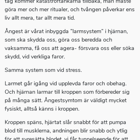
tag kommer katastroftankarna tillbaka, man måste
göra mer och mer ritualer, och tvången påverkar ens
liv allt mera, tar allt mera tid.
Ångest är vårat inbyggda ”larmsystem” i hjärnan,
som ska skydda oss, göra oss beredda och
vaksamma, få oss att agera- försvara oss eller söka
skydd, vid verkliga faror.
Samma system som vid stress.
Larmet går igång vid upplevda faror och obehag.
Och hjärnan larmar till kroppen som förbereder sig
på många sätt. Ångestsymtom är väldigt mycket
fysiskt, alltså känns i kroppen.
Kroppen späns, hjärtat slår snabbt för att pumpa
blod till musklerna, andningen blir snabb och ytlig
för att syresätta blodet, vi får tunnelseende för att