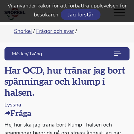
Vi använder kakor för att förbättra upplevelsen för
besökaren
Jag förstår
Snorkel
/
Frågor och svar
/
Måsten/Tvång
Har OCD, hur tränar jag bort
spänningar och klump i
halsen.
Lyssna
Fråga
Hej hur ska jag träna bort klump i halsen och
spänningar beror de på oro stress ångest jag har