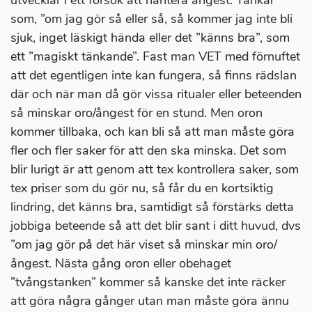
utvecklar i ett försök att hantera ångest. Tankar
som, ”om jag gör så eller så, så kommer jag inte bli
sjuk, inget läskigt hända eller det ”känns bra”, som
ett ”magiskt tänkande”. Fast man VET med förnuftet
att det egentligen inte kan fungera, så finns rädslan
där och när man då gör vissa ritualer eller beteenden
så minskar oro/ångest för en stund. Men oron
kommer tillbaka, och kan bli så att man måste göra
fler och fler saker för att den ska minska. Det som
blir lurigt är att genom att tex kontrollera saker, som
tex priser som du gör nu, så får du en kortsiktig
lindring, det känns bra, samtidigt så förstärks detta
jobbiga beteende så att det blir sant i ditt huvud, dvs
”om jag gör på det här viset så minskar min oro/
ångest. Nästa gång oron eller obehaget
”tvångstanken” kommer så kanske det inte räcker
att göra några gånger utan man måste göra ännu