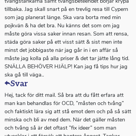
tvångstankarna samt tvångsbeteendet börjar krypa
tillbaka. Jag skall snart på en trevlig resa till Cypern
som jag planerat länge. Ska vara borta med min
pojkvän & ha det bra. Nu känns det som om jag
måste göra vissa saker innan resan. Som att rensa,
städa göra saker på ett visst sätt & sist men inte
minst det jobbigaste när jag går in i en affär så
måste jag kolla på alla priser & det tar jätte lång tid.
SNÄLLA BEHÖVER HJÄLP! Kan jag få tips hur jag
ska gå till väga..
Svar
Hej, tack för ditt mail. Så bra att du fått erfara att
man kan behandlas för OCD, ”måsten och tvång”
och faktiskt lära sig att stå emot dem och på så sätt
minska och bli av med dem. När det gäller måsten
och tvång så är det oftast ”fix ideer” som man