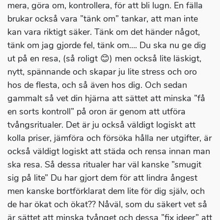
mera, göra om, kontrollera, för att bli lugn. En fälla
brukar också vara ”tänk om” tankar, att man inte
kan vara riktigt säker. Tänk om det händer något,
tänk om jag gjorde fel, tänk om…. Du ska nu ge dig
ut på en resa, (så roligt 😊) men också lite läskigt,
nytt, spännande och skapar ju lite stress och oro
hos de flesta, och så även hos dig. Och sedan
gammalt så vet din hjärna att sättet att minska ”få
en sorts kontroll” på oron är genom att utföra
tvångsritualer. Det är ju också väldigt logiskt att
kolla priser, jämföra och försöka hålla ner utgifter, är
också väldigt logiskt att städa och rensa innan man
ska resa. Så dessa ritualer har väl kanske ”smugit
sig på lite” Du har gjort dem för att lindra ångest
men kanske bortförklarat dem lite för dig själv, och
de har ökat och ökat?? Nåväl, som du säkert vet så
är sättet att minska tvånget och dessa ”fix ideer” att