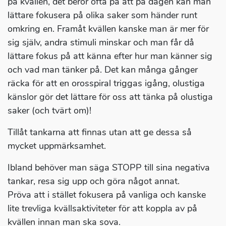
på kvällen, det beror ofta på att på dagen kan man
lättare fokusera på olika saker som händer runt
omkring en. Framåt kvällen kanske man är mer för
sig själv, andra stimuli minskar och man får då
lättare fokus på att känna efter hur man känner sig
och vad man tänker på. Det kan många gånger
räcka för att en orosspiral triggas igång, olustiga
känslor gör det lättare för oss att tänka på olustiga
saker (och tvärt om)!
Tillåt tankarna att finnas utan att ge dessa så
mycket uppmärksamhet.
Ibland behöver man säga STOPP till sina negativa
tankar, resa sig upp och göra något annat.
Pröva att i stället fokusera på vanliga och kanske
lite trevliga kvällsaktiviteter för att koppla av på
kvällen innan man ska sova.