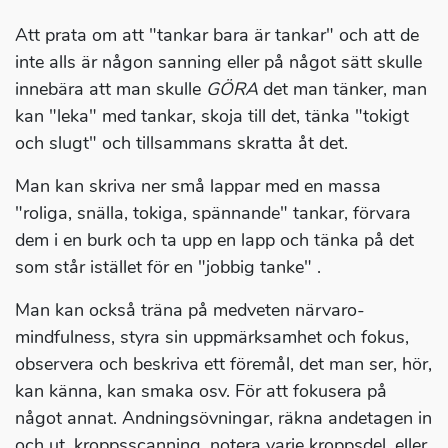
Att prata om att "tankar bara är tankar" och att de
inte alls är någon sanning eller på något sätt skulle
innebära att man skulle
GÖRA
det man tänker, man
kan "leka" med tankar, skoja till det, tänka "tokigt
och slugt" och tillsammans skratta åt det.
Man kan skriva ner små lappar med en massa
"roliga, snälla, tokiga, spännande" tankar, förvara
dem i en burk och ta upp en lapp och tänka på det
som står istället för en "jobbig tanke" .
Man kan också träna på medveten närvaro-
mindfulness, styra sin uppmärksamhet och fokus,
observera och beskriva ett föremål, det man ser, hör,
kan känna, kan smaka osv. För att fokusera på
något annat. Andningsövningar, räkna andetagen in
och ut, kroppsscanning, notera varje kroppsdel, eller