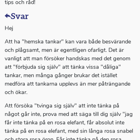
tips och råd!
Svar
Hej
Att ha "hemska tankar" kan vara både besvärande
och plågsamt, men är egentligen ofarligt. Det är
vanligt att man försöker handskas med det genom
att "förbjuda sig själv" att tänka vissa "dåliga"
tankar, men många gånger brukar det istället
medföra att tankarna upplevs än mer påträngande
och ökar.
Att försöka "tvinga sig själv" att inte tänka på
något går inte, prova med att säga till dig själv "jag
får inte tänka på en rosa elefant, får absolut inte
tänka på en rosa elefant, med sin långa rosa snabel
och stora rosa öron. Får inte tänka på den rosa