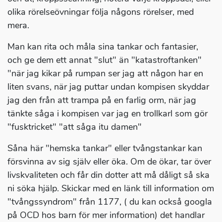
olika rörelseövningar följa någons rörelser, med
mera.
Man kan rita och måla sina tankar och fantasier,
och ge dem ett annat "slut" än "katastroftanken"
"när jag kikar på rumpan ser jag att någon har en
liten svans, när jag puttar undan kompisen skyddar
jag den från att trampa på en farlig orm, när jag
tänkte såga i kompisen var jag en trollkarl som gör
"fusktricket" "att såga itu damen"
Såna här "hemska tankar" eller tvångstankar kan
försvinna av sig själv eller öka. Om de ökar, tar över
livskvaliteten och får din dotter att må dåligt så ska
ni söka hjälp. Skickar med en länk till information om
"tvångssyndrom" från 1177, ( du kan också googla
på OCD hos barn för mer information) det handlar