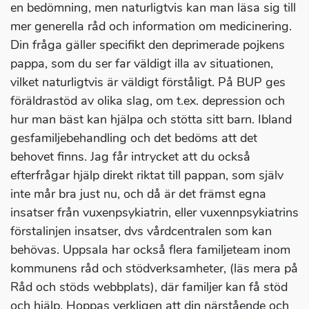
en bedömning, men naturligtvis kan man läsa sig till
mer generella råd och information om medicinering.
Din fråga gäller specifikt den deprimerade pojkens
pappa, som du ser far väldigt illa av situationen,
vilket naturligtvis är väldigt förståligt. På BUP ges
föräldrastöd av olika slag, om t.ex. depression och
hur man bäst kan hjälpa och stötta sitt barn. Ibland
gesfamiljebehandling och det bedöms att det
behovet finns. Jag får intrycket att du också
efterfrågar hjälp direkt riktat till pappan, som själv
inte mår bra just nu, och då är det främst egna
insatser från vuxenpsykiatrin, eller vuxennpsykiatrins
förstalinjen insatser, dvs vårdcentralen som kan
behövas. Uppsala har också flera familjeteam inom
kommunens råd och stödverksamheter, (läs mera på
Råd och stöds webbplats), där familjer kan få stöd
och hjälp. Hoppas verkligen att din närstående och