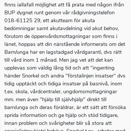
finns iallafall möjlighet att få prata med någon ifrån
BUP dygnet runt genom vår rådgivningstelefon
018-61125 29, ett akutteam för akuta
bedömningar samt akutavdelning vid akut behov,
förutom de öppenvårdsmottagningar som finns i
länet, hoppas att din närstående informerats om det
Barn/unga har en lagstadgad vårdgaranti, dvs rätt
till vård inom 1 månad. Men jag vet att det kan
upplevas som väldig lång tid och att "ingenting
händer Snorkel och andra "förstalinjen insatser" dvs
tidig upptäckt och tidiga insatser på basnivå, inom
t.ex. skola, vårdcentraler, ungdomsmottagningar
mm. men även "hjälp till självhjälp" direkt till
barn/unga och deras föräldrar, är ett sätt att försöka
sprida information och ge hjälp och stöd tidigare,
innan problem och svårigheter blir så stora att