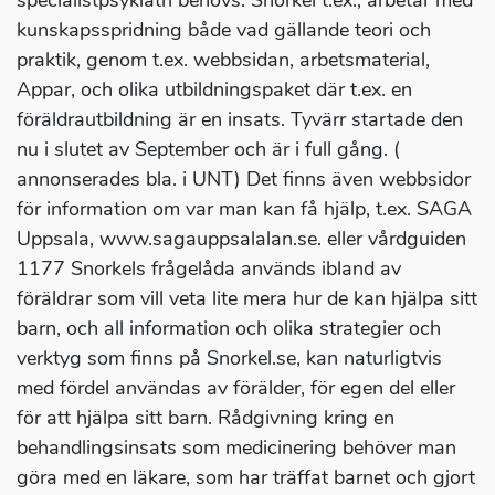
specialistpsykiatri behövs. Snorkel t.ex., arbetar med
kunskapsspridning både vad gällande teori och
praktik, genom t.ex. webbsidan, arbetsmaterial,
Appar, och olika utbildningspaket där t.ex. en
föräldrautbildning är en insats. Tyvärr startade den
nu i slutet av September och är i full gång. (
annonserades bla. i UNT) Det finns även webbsidor
för information om var man kan få hjälp, t.ex. SAGA
Uppsala, www.sagauppsalalan.se. eller vårdguiden
1177 Snorkels frågelåda används ibland av
föräldrar som vill veta lite mera hur de kan hjälpa sitt
barn, och all information och olika strategier och
verktyg som finns på Snorkel.se, kan naturligtvis
med fördel användas av förälder, för egen del eller
för att hjälpa sitt barn. Rådgivning kring en
behandlingsinsats som medicinering behöver man
göra med en läkare, som har träffat barnet och gjort