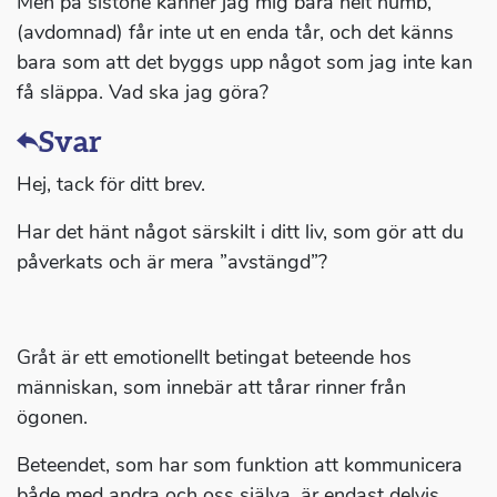
Men på sistone känner jag mig bara helt numb,
(avdomnad) får inte ut en enda tår, och det känns
bara som att det byggs upp något som jag inte kan
få släppa. Vad ska jag göra?
Svar
Hej, tack för ditt brev.
Har det hänt något särskilt i ditt liv, som gör att du
påverkats och är mera ”avstängd”?
Gråt är ett emotionellt betingat beteende hos
människan, som innebär att tårar rinner från
ögonen.
Beteendet, som har som funktion att kommunicera
både med andra och oss själva, är endast delvis