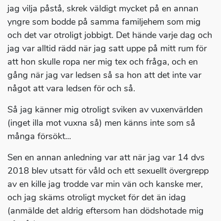
jag vilja påstå, skrek väldigt mycket på en annan
yngre som bodde på samma familjehem som mig
och det var otroligt jobbigt. Det hände varje dag och
jag var alltid rädd när jag satt uppe på mitt rum för
att hon skulle ropa ner mig tex och fråga, och en
gång när jag var ledsen så sa hon att det inte var
något att vara ledsen för och så.
Så jag känner mig otroligt sviken av vuxenvärlden
(inget illa mot vuxna så) men känns inte som så
många försökt...
Sen en annan anledning var att när jag var 14 dvs
2018 blev utsatt för våld och ett sexuellt övergrepp
av en kille jag trodde var min vän och kanske mer,
och jag skäms otroligt mycket för det än idag
(anmälde det aldrig eftersom han dödshotade mig