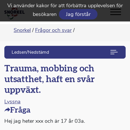
Vi använder kakor för att förbättra upplevelsen för
besökaren
Jag förstår
Snorkel
/
Frågor och svar
/
Ledsen/Nedstämd
Trauma, mobbing och
utsatthet, haft en svår
uppväxt.
Lyssna
Fråga
Hej jag heter xxx och är 17 år 03a.