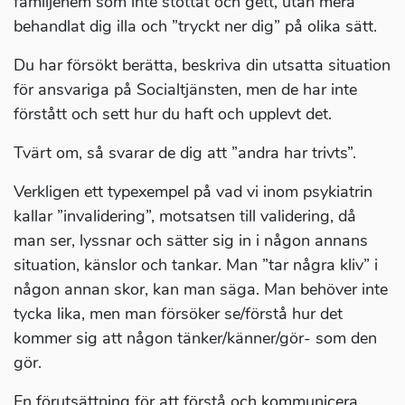
familjehem som inte stöttat och gett, utan mera
behandlat dig illa och ”tryckt ner dig” på olika sätt.
Du har försökt berätta, beskriva din utsatta situation
för ansvariga på Socialtjänsten, men de har inte
förstått och sett hur du haft och upplevt det.
Tvärt om, så svarar de dig att ”andra har trivts”.
Verkligen ett typexempel på vad vi inom psykiatrin
kallar ”invalidering”, motsatsen till validering, då
man ser, lyssnar och sätter sig in i någon annans
situation, känslor och tankar. Man ”tar några kliv” i
någon annan skor, kan man säga. Man behöver inte
tycka lika, men man försöker se/förstå hur det
kommer sig att någon tänker/känner/gör- som den
gör.
En förutsättning för att förstå och kommunicera .