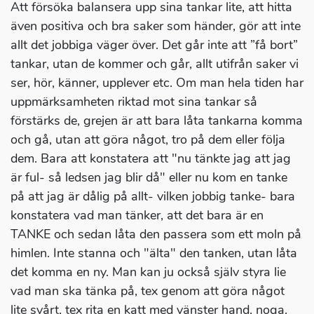
Att försöka balansera upp sina tankar lite, att hitta
även positiva och bra saker som händer, gör att inte
allt det jobbiga väger över. Det går inte att ”få bort”
tankar, utan de kommer och går, allt utifrån saker vi
ser, hör, känner, upplever etc. Om man hela tiden har
uppmärksamheten riktad mot sina tankar så
förstärks de, grejen är att bara låta tankarna komma
och gå, utan att göra något, tro på dem eller följa
dem. Bara att konstatera att "nu tänkte jag att jag
är ful- så ledsen jag blir då" eller nu kom en tanke
på att jag är dålig på allt- vilken jobbig tanke- bara
konstatera vad man tänker, att det bara är en
TANKE och sedan låta den passera som ett moln på
himlen. Inte stanna och "älta" den tanken, utan låta
det komma en ny. Man kan ju också själv styra lie
vad man ska tänka på, tex genom att göra något
lite svårt, tex rita en katt med vänster hand, noga.