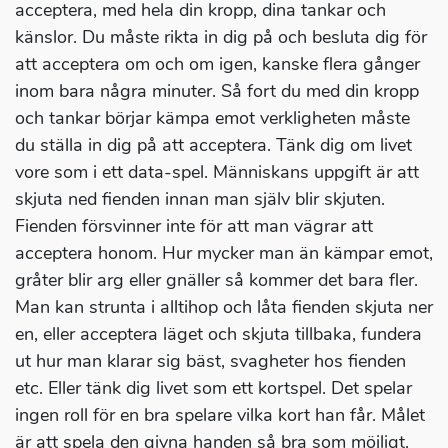
acceptera, med hela din kropp, dina tankar och
känslor. Du måste rikta in dig på och besluta dig för
att acceptera om och om igen, kanske flera gånger
inom bara några minuter. Så fort du med din kropp
och tankar börjar kämpa emot verkligheten måste
du ställa in dig på att acceptera. Tänk dig om livet
vore som i ett data-spel. Människans uppgift är att
skjuta ned fienden innan man själv blir skjuten.
Fienden försvinner inte för att man vägrar att
acceptera honom. Hur mycker man än kämpar emot,
gråter blir arg eller gnäller så kommer det bara fler.
Man kan strunta i alltihop och låta fienden skjuta ner
en, eller acceptera läget och skjuta tillbaka, fundera
ut hur man klarar sig bäst, svagheter hos fienden
etc. Eller tänk dig livet som ett kortspel. Det spelar
ingen roll för en bra spelare vilka kort han får. Målet
är att spela den givna handen så bra som möjligt.