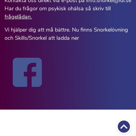
Kontakta oss direkt via e-post på info.snorkel@lul.se
Har du frågor om psykisk ohälsa så skriv till
frågelådan.
Vi hjälper dig att må bättre. Nu finns Snorkelövning
och Skills/Snorkel att ladda ner
Till 