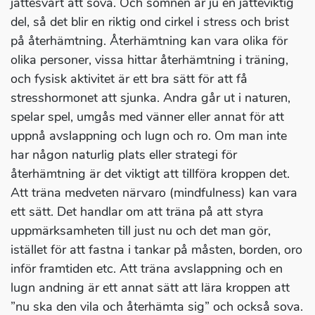
jättesvårt att sova. Och sömnen är ju en jätteviktig
del, så det blir en riktig ond cirkel i stress och brist
på återhämtning. Återhämtning kan vara olika för
olika personer, vissa hittar återhämtning i träning,
och fysisk aktivitet är ett bra sätt för att få
stresshormonet att sjunka. Andra går ut i naturen,
spelar spel, umgås med vänner eller annat för att
uppnå avslappning och lugn och ro. Om man inte
har någon naturlig plats eller strategi för
återhämtning är det viktigt att tillföra kroppen det.
Att träna medveten närvaro (mindfulness) kan vara
ett sätt. Det handlar om att träna på att styra
uppmärksamheten till just nu och det man gör,
istället för att fastna i tankar på måsten, borden, oro
inför framtiden etc. Att träna avslappning och en
lugn andning är ett annat sätt att lära kroppen att
”nu ska den vila och återhämta sig” och också sova.