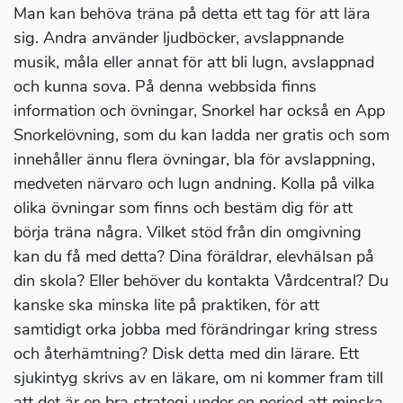
Man kan behöva träna på detta ett tag för att lära
sig. Andra använder ljudböcker, avslappnande
musik, måla eller annat för att bli lugn, avslappnad
och kunna sova. På denna webbsida finns
information och övningar, Snorkel har också en App
Snorkelövning, som du kan ladda ner gratis och som
innehåller ännu flera övningar, bla för avslappning,
medveten närvaro och lugn andning. Kolla på vilka
olika övningar som finns och bestäm dig för att
börja träna några. Vilket stöd från din omgivning
kan du få med detta? Dina föräldrar, elevhälsan på
din skola? Eller behöver du kontakta Vårdcentral? Du
kanske ska minska lite på praktiken, för att
samtidigt orka jobba med förändringar kring stress
och återhämtning? Disk detta med din lärare. Ett
sjukintyg skrivs av en läkare, om ni kommer fram till
att det är en bra strategi under en period att minska