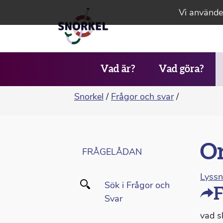
Vi använder
Vad är?
Vad göra?
Snorkel
/
Frågor och svar
/
Or
FRÅGELÅDAN
Lyss
Sök i Frågor och
F
Svar
vad s