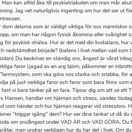
. Man kan alltid åka till psykiatriakuten om man mår akut
ning. Jag vet naturligtvis ingenting om hur det ser ut för
/intressen.
r dom delarna som är väldigt viktiga för oss människor 
ropp, om man har någon fysisk åkomma eller svårighet s
ig för psykisk ohälsa. Hur är det med din livsbalans, hur 
ch nedstämdhet började? (balans i livet mellan vad som t
idan) Du beskriver en ständig oro, ångest är vårat in
erkliga faror (jagad av en arg björn, påkommer en inbrottst
 ”larmsystem, som ska göra oss starka och snabba, för att 
skilja på just verkliga faror och faror som bara finns som
 fast vi bara tänker på en fara. Tipsar dig om att se e
s Hansen, handlar om hjärnan och stress, sändes tisdag 
d som händer och hur hjärnan reagerar vid stress/oro. Hur
tioner ”triggar igång” dem? Hur ser dina tankar ut då d
ida om oro/ångest under VAD ÄR och VAD GÖRA. Du bes
gråter, man undrar verkligen hur du har det i livet. Om d