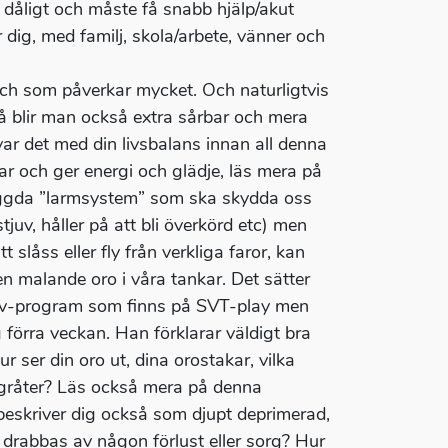
 dåligt och måste få snabb hjälp/akut
 dig, med familj, skola/arbete, vänner och
och som påverkar mycket. Och naturligtvis
å blir man också extra sårbar och mera
var det med din livsbalans innan all denna
ar och ger energi och glädje, läs mera på
byggda ”larmsystem” som ska skydda oss
juv, håller på att bli överkörd etc) men
slåss eller fly från verkliga faror, kan
 en malande oro i våra tankar. Det sätter
tt Tv-program som finns på SVT-play men
förra veckan. Han förklarar väldigt bra
 ser din oro ut, dina orostakar, vilka
u gråter? Läs också mera på denna
kriver dig också som djupt deprimerad,
u drabbas av någon förlust eller sorg? Hur