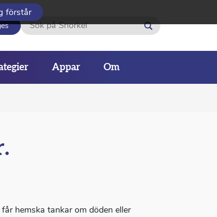
g förstår
Sök
ges
ategier
Appar
Om
.
 får hemska tankar om döden eller