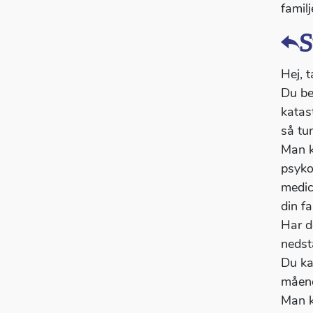
famil
S
Hej, t
Du be
katas
så tu
Man k
psyko
medic
din f
Har de
nedst
Du ka
måend
Man ka