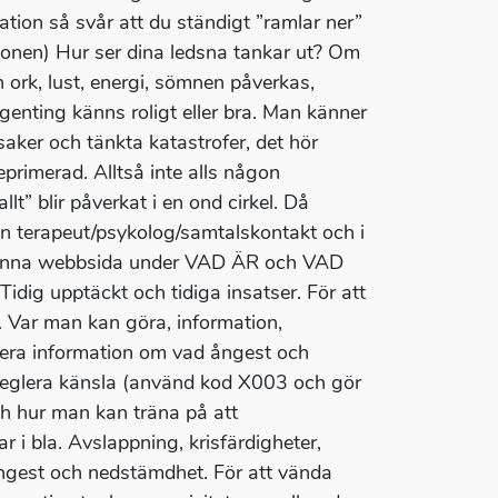
uation så svår att du ständigt ”ramlar ner”
tionen) Hur ser dina ledsna tankar ut? Om
ork, lust, energi, sömnen påverkas,
ngenting känns roligt eller bra. Man känner
aker och tänkta katastrofer, det hör
eprimerad. Alltså inte alls någon
lt” blir påverkat i en ond cirkel. Då
en terapeut/psykolog/samtalskontakt och i
 denna webbsida under VAD ÄR och VAD
idig upptäckt och tidiga insatser. För att
 Var man kan göra, information,
å mera information om vad ångest och
 reglera känsla (använd kod X003 och gör
h hur man kan träna på att
 i bla. Avslappning, krisfärdigheter,
ångest och nedstämdhet. För att vända