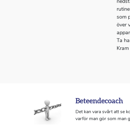
nedst
rutin
som p
över 
appar
Ta ha
Kram 
Beteendecoach
Det kan vara svårt att se 
varför man gör som man g