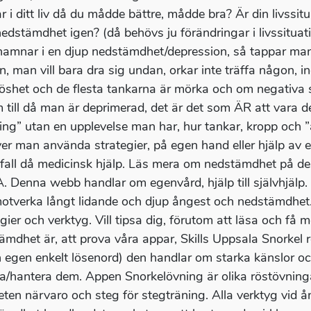
r i ditt liv då du mådde bättre, mådde bra? Är din livssit
 nedstämdhet igen? (då behövs ju förändringar i livssitua
amnar i en djup nedstämdhet/depression, så tappar man 
en, man vill bara dra sig undan, orkar inte träffa någon, i
öshet och de flesta tankarna är mörka och om negativa s
m till då man är deprimerad, det är det som ÄR att vara d
ing” utan en upplevelse man har, hur tankar, kropp och ”al
er man använda strategier, på egen hand eller hjälp av 
 fall då medicinsk hjälp. Läs mera om nedstämdhet på
 Denna webb handlar om egenvård, hjälp till självhjälp. T
motverka långt lidande och djup ångest och nedstämdhet.
egier och verktyg. Vill tipsa dig, förutom att läsa och f
ämdhet är, att prova våra appar, Skills Uppsala Snorkel
 egen enkelt lösenord) den handlar om starka känslor oc
ra/hantera dem. Appen Snorkelövning är olika röstövningar
ten närvaro och steg för stegträning. Alla verktyg vid 