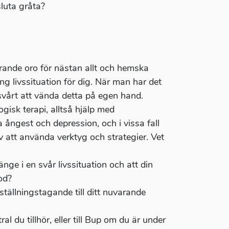
sluta gråta?
arande oro för nästan allt och hemska
g livssituation för dig. När man har det
 svårt att vända detta på egen hand.
gisk terapi, alltså hjälp med
 ångest och depression, och i vissa fall
v att använda verktyg och strategier. Vet
 länge i en svår livssituation och att din
od?
tällningstagande till ditt nuvarande
l du tillhör, eller till Bup om du är under