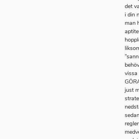
det va
i din
man h
aptit
hoppl
likso
”sann
behöv
vissa
GÖRA.
just 
strat
nedst
sedan
regle
medve