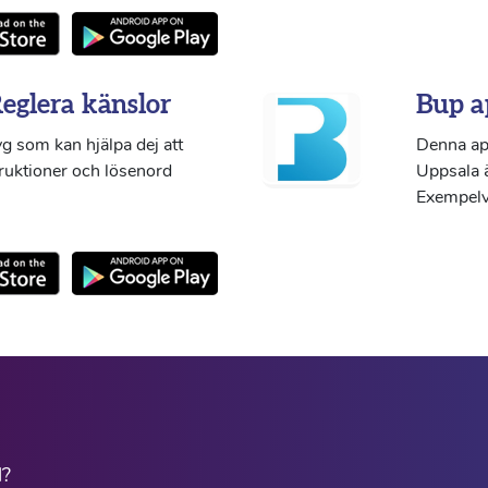
Reglera känslor
Bup a
g som kan hjälpa dej att
Denna ap
truktioner och lösenord
Uppsala ä
Exempelvi
l?