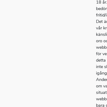
18 år
bedöm
fritid
Det ä
vår k
känsl
oro o
webbs
för v
detta
inte 
igång
Ander
om va
situa
webbs
bara 