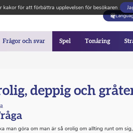
 kakor för att förbättra upplevelsen för besökaren
Ja
Langua
Frågor och svar
Spel
Tonåring
Str
olig, deppig och gråter
na
råga
ka man göra om man är så orolig om allting runt om sig,