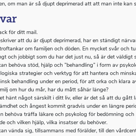
jen, om man är så djupt deprimerad att att man inte kan 
var
ack för ditt mail.
skriver att du är djupt deprimerad, har en ständigt närv
troftankar om familjen och döden. En mycket svår och tun
ngt och jobbigt som du har det just nu, så är det väldigt
an behöva stöd, hjälp och ”behandling” i form av psykolo
logiska strategier och verktyg för att hantera och minska
insk behandling under en period, för att orka och klara a
amilj om hur du mår, har du mått såhär länge?
t hänt något särskilt i ditt liv, eller är det så att du gått
ämdhet och ångest kommit gradvis under en längre peri
n behöva träffa läkare och psykolog för bedömning och s
e och vilken hjälp, vilka insatser du behöver.
n vända sig, tillsammans med förälder, till den vårdcentra