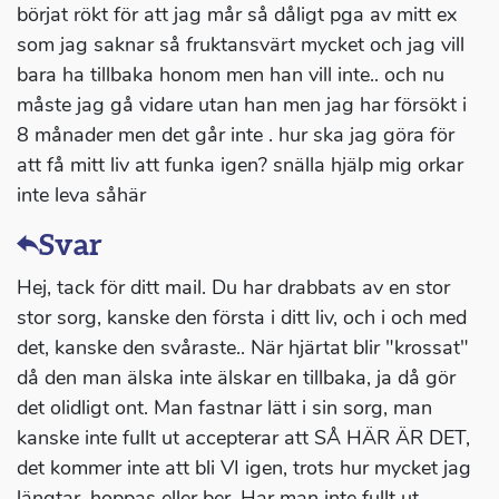
börjat rökt för att jag mår så dåligt pga av mitt ex
som jag saknar så fruktansvärt mycket och jag vill
bara ha tillbaka honom men han vill inte.. och nu
måste jag gå vidare utan han men jag har försökt i
8 månader men det går inte . hur ska jag göra för
att få mitt liv att funka igen? snälla hjälp mig orkar
inte leva såhär
Svar
Hej, tack för ditt mail. Du har drabbats av en stor
stor sorg, kanske den första i ditt liv, och i och med
det, kanske den svåraste.. När hjärtat blir "krossat"
då den man älska inte älskar en tillbaka, ja då gör
det olidligt ont. Man fastnar lätt i sin sorg, man
kanske inte fullt ut accepterar att SÅ HÄR ÄR DET,
det kommer inte att bli VI igen, trots hur mycket jag
längtar, hoppas eller ber. Har man inte fullt ut