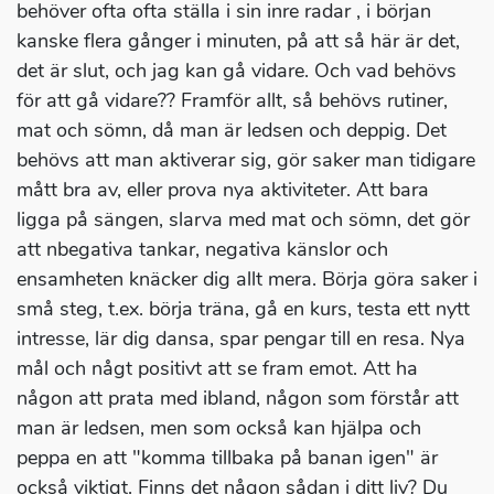
behöver ofta ofta ställa i sin inre radar , i början
kanske flera gånger i minuten, på att så här är det,
det är slut, och jag kan gå vidare. Och vad behövs
för att gå vidare?? Framför allt, så behövs rutiner,
mat och sömn, då man är ledsen och deppig. Det
behövs att man aktiverar sig, gör saker man tidigare
mått bra av, eller prova nya aktiviteter. Att bara
ligga på sängen, slarva med mat och sömn, det gör
att nbegativa tankar, negativa känslor och
ensamheten knäcker dig allt mera. Börja göra saker i
små steg, t.ex. börja träna, gå en kurs, testa ett nytt
intresse, lär dig dansa, spar pengar till en resa. Nya
mål och någt positivt att se fram emot. Att ha
någon att prata med ibland, någon som förstår att
man är ledsen, men som också kan hjälpa och
peppa en att "komma tillbaka på banan igen" är
också viktigt. Finns det någon sådan i ditt liv? Du