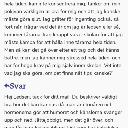
hela tiden, kan inte konsentrera mig, tänker om min
pokjvän värkligen är bra för mig och att jag kanske
måste göra slut. Jag gråter för ingenting också. så
fort nån frågar vad det är om jag är ledsen eller så,
kommer tårarna. kan knappt vara i skolan för att jag
måste kämpa för att hålla inne tårarna hela tiden.
Men så kan det gå över efter ett tag och det känns
bättre. men jag känner mig stressed hela tiden. och
har för höga krav på mig själv inom skolan. Vet inte
vad jag ska göra. om det finns nåt tips kanske?´
Svar
Hej Ledsen, tack för ditt mail. Du beskriver väldigt
bra hur det kan kännas då man är i tonåren och
hormonerna gör att humöret och känslorna svänger
upp och ned. Jättejobbigt, men det går över, och
man får vara ledsen ibland. Det som har betydelse