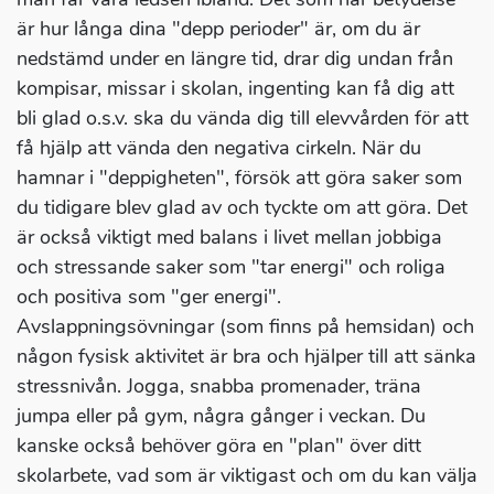
är hur långa dina "depp perioder" är, om du är
nedstämd under en längre tid, drar dig undan från
kompisar, missar i skolan, ingenting kan få dig att
bli glad o.s.v. ska du vända dig till elevvården för att
få hjälp att vända den negativa cirkeln. När du
hamnar i "deppigheten", försök att göra saker som
du tidigare blev glad av och tyckte om att göra. Det
är också viktigt med balans i livet mellan jobbiga
och stressande saker som "tar energi" och roliga
och positiva som "ger energi".
Avslappningsövningar (som finns på hemsidan) och
någon fysisk aktivitet är bra och hjälper till att sänka
stressnivån. Jogga, snabba promenader, träna
jumpa eller på gym, några gånger i veckan. Du
kanske också behöver göra en "plan" över ditt
skolarbete, vad som är viktigast och om du kan välja