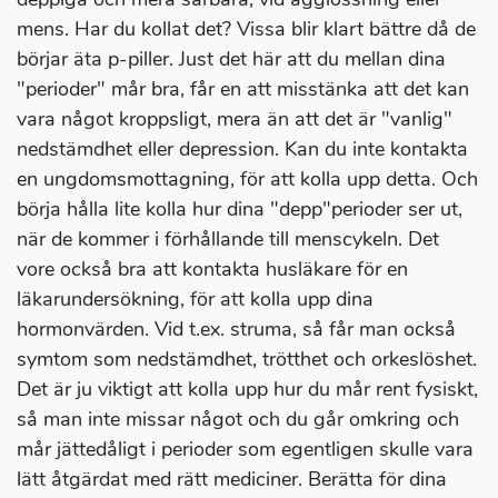
mens. Har du kollat det? Vissa blir klart bättre då de
börjar äta p-piller. Just det här att du mellan dina
"perioder" mår bra, får en att misstänka att det kan
vara något kroppsligt, mera än att det är "vanlig"
nedstämdhet eller depression. Kan du inte kontakta
en ungdomsmottagning, för att kolla upp detta. Och
börja hålla lite kolla hur dina "depp"perioder ser ut,
när de kommer i förhållande till menscykeln. Det
vore också bra att kontakta husläkare för en
läkarundersökning, för att kolla upp dina
hormonvärden. Vid t.ex. struma, så får man också
symtom som nedstämdhet, trötthet och orkeslöshet.
Det är ju viktigt att kolla upp hur du mår rent fysiskt,
så man inte missar något och du går omkring och
mår jättedåligt i perioder som egentligen skulle vara
lätt åtgärdat med rätt mediciner. Berätta för dina