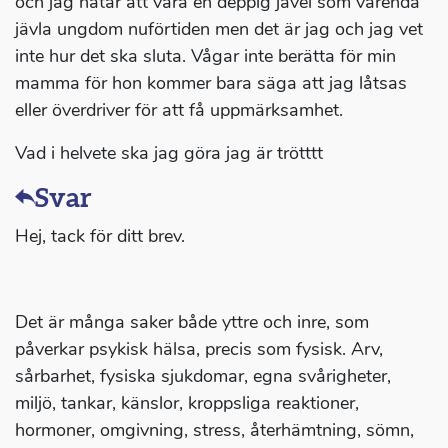
och jag hatar att vara en deppig jävel som varenda
jävla ungdom nuförtiden men det är jag och jag vet
inte hur det ska sluta. Vågar inte berätta för min
mamma för hon kommer bara säga att jag låtsas
eller överdriver för att få uppmärksamhet.
Vad i helvete ska jag göra jag är trötttt
Svar
Hej, tack för ditt brev.
Det är många saker både yttre och inre, som
påverkar psykisk hälsa, precis som fysisk. Arv,
sårbarhet, fysiska sjukdomar, egna svårigheter,
miljö, tankar, känslor, kroppsliga reaktioner,
hormoner, omgivning, stress, återhämtning, sömn,