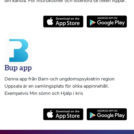
din känsla. För instruktioner och lösenord se fliken Appar.
Bup app
Denna app från Barn-och ungdomspsykiatrin region
Uppsala är en samlingsplats för olika appinnehåll.
Exempelvis Min sömn och Hjälp i kris