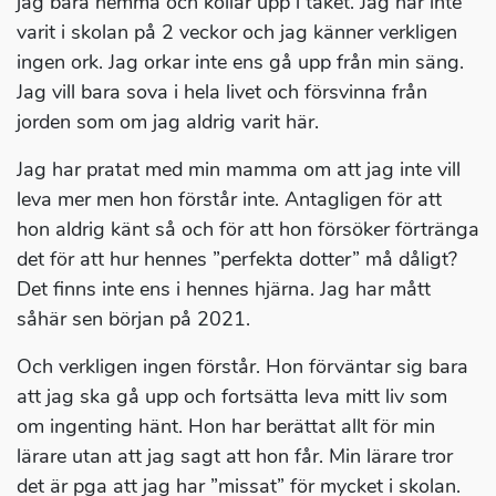
jag bara hemma och kollar upp i taket. Jag har inte
varit i skolan på 2 veckor och jag känner verkligen
ingen ork. Jag orkar inte ens gå upp från min säng.
Jag vill bara sova i hela livet och försvinna från
jorden som om jag aldrig varit här.
Jag har pratat med min mamma om att jag inte vill
leva mer men hon förstår inte. Antagligen för att
hon aldrig känt så och för att hon försöker förtränga
det för att hur hennes ”perfekta dotter” må dåligt?
Det finns inte ens i hennes hjärna. Jag har mått
såhär sen början på 2021.
Och verkligen ingen förstår. Hon förväntar sig bara
att jag ska gå upp och fortsätta leva mitt liv som
om ingenting hänt. Hon har berättat allt för min
lärare utan att jag sagt att hon får. Min lärare tror
det är pga att jag har ”missat” för mycket i skolan.