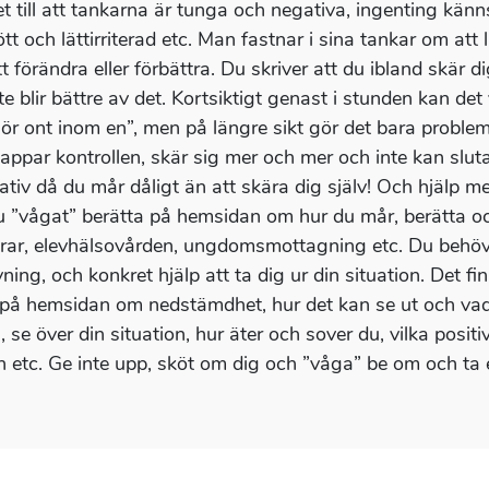
t till att tankarna är tunga och negativa, ingenting känns 
ött och lättirriterad etc. Man fastnar i sina tankar om att
t förändra eller förbättra. Du skriver att du ibland skär dig
te blir bättre av det. Kortsiktigt genast i stunden kan de
gör ont inom en”, men på längre sikt gör det bara probleme
appar kontrollen, skär sig mer och mer och inte kan sluta
nativ då du mår dåligt än att skära dig själv! Och hjälp m
u ”vågat” berätta på hemsidan om hur du mår, berätta oc
drar, elevhälsovården, ungdomsmottagning etc. Du behöver
ing, och konkret hjälp att ta dig ur din situation. Det fi
på hemsidan om nedstämdhet, hur det kan se ut och vad 
 se över din situation, hur äter och sover du, vilka positiv
n etc. Ge inte upp, sköt om dig och ”våga” be om och ta