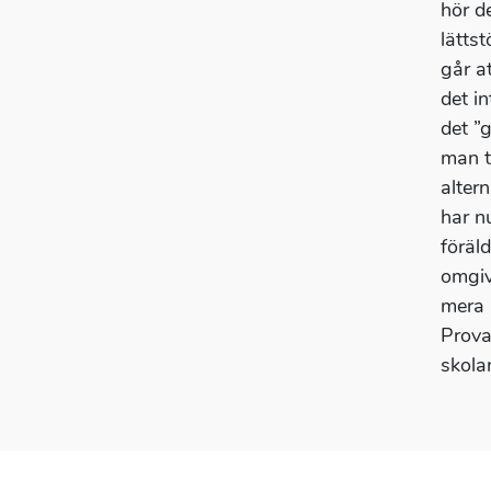
hör de
lättst
går at
det in
det ”
man t
alter
har n
föräl
omgivn
mera 
Prova,
skola