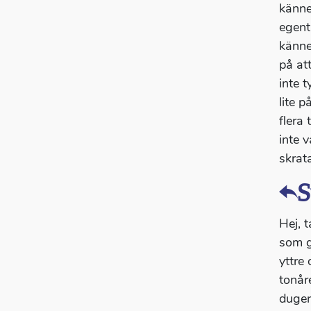
känner
egentl
känner
på at
inte 
lite p
flera
inte v
skrata
S
Hej, t
som g
yttre 
tonåre
duger