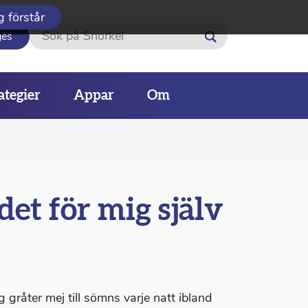
g förstår
Sök
ges
ategier
Appar
Om
det för mig själv
g gråter mej till sömns varje natt ibland