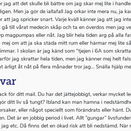
 jag att det skulle bli bättre om jag skar mej lite i handle
igen. Men ja gör de iallafall Jag orkar inte mera nu, ja kan
 att jag spricker snart. Varje kväll känner jag att jag inte
t gå till vårat medecin skåp och ta en överdos men jag vet
typ magpumpas eller nåt. Jag blir hela tiden arg på alla 
å mej om att ja ska städa mitt rum eller härmar mej lite s
 timmar. I skolan är jag känd som "tjejen i 6A som skrattar
arför jag skrattar hela tiden, men jag känner mej helt fals
t ärligt åt nåt på flera månader tror jag... Snälla hjälp me
var
ack för ditt mail. Du har det jättejobbigt, verkar mycket l
ör ditt liv så tungt? Ibland kan man hamna i nedstämdhet
orsaker, eller något speciellt som förändrats eller hänt. 
n. Det är en jobbig period i livet. Allt ”gungar” livsfund
 jag etc. Då finns det en ökad risk att bli nedstämd. När