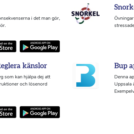
Snork
konsekvenserna i det man gör,
Övningar 
ör.
stressade
Reglera känslor
Bup a
g som kan hjälpa dej att
Denna ap
truktioner och lösenord
Uppsala ä
Exempelvi