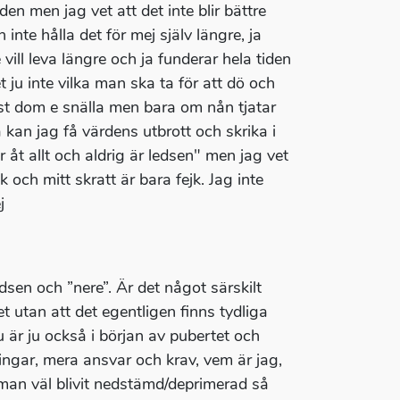
den men jag vet att det inte blir bättre
 inte hålla det för mej själv längre, ja
 vill leva längre och ja funderar hela tiden
 ju inte vilka man ska ta för att dö och
fast dom e snälla men bara om nån tjatar
å kan jag få värdens utbrott och skrika i
 åt allt och aldrig är ledsen" men jag vet
k och mitt skratt är bara fejk. Jag inte
j
edsen och ”nere”. Är det något särskilt
 utan att det egentligen finns tydliga
Du är ju också i början av pubertet och
eringar, mera ansvar och krav, vem är jag,
 man väl blivit nedstämd/deprimerad så