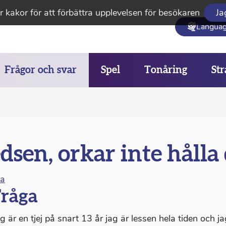
 kakor för att förbättra upplevelsen för besökaren
Ja
Langua
Frågor och svar
Spel
Tonåring
Str
dsen, orkar inte hålla 
na
råga
g är en tjej på snart 13 år jag är lessen hela tiden och ja