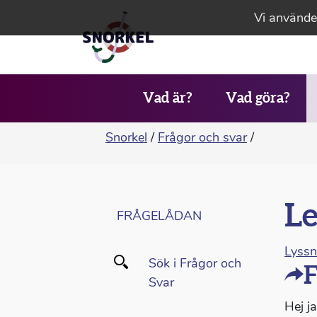
Vi använder
Vad är?
Vad göra?
Snorkel
/
Frågor och svar
/
Le
FRÅGELÅDAN
Lyss
Sök i Frågor och
F
Svar
Hej ja