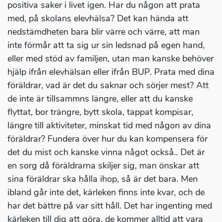
positiva saker i livet igen. Har du någon att prata
med, på skolans elevhälsa? Det kan hända att
nedstämdheten bara blir värre och värre, att man
inte förmår att ta sig ur sin ledsnad på egen hand,
eller med stöd av familjen, utan man kanske behöver
hjälp ifrån elevhälsan eller ifrån BUP. Prata med dina
föräldrar, vad är det du saknar och sörjer mest? Att
de inte är tillsammns längre, eller att du kanske
flyttat, bor trängre, bytt skola, tappat kompisar,
längre till aktiviteter, minskat tid med någon av dina
föräldrar? Fundera över hur du kan kompensera för
det du mist och kanske vinna något också.. Det är
en sorg då föräldrarna skiljer sig, man önskar att
sina föräldrar ska hålla ihop, så är det bara. Men
ibland går inte det, kärleken finns inte kvar, och de
har det bättre på var sitt håll. Det har ingenting med
kärleken till dig att göra, de kommer alltid att vara