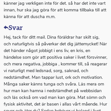
känner jag verkligen inte för det. så har det inte vart
innan, hur ska jag göra för att komma tillbaka till att
känna för att duscha m.m.
Svar
Hej, tack för ditt mail. Dina föräldrar har skilt sig,
och naturligtvis så påverkar det dig jättemycket! När
det händer något jobbigt i ens liv, en kris, en
händelse som gör att positiva saker i livet försvinner,
och mera negativa, jobbiga , kommer till, så reagerar
vi naturligt med ledsnad, sorg, saknad, och
nedstämdhet. Man tappar lust, ork och motivation.
Många saker känns tunga och svåra. Läs mera om
hur man kan hamna i nedstämdhet på webbsidan
och läs också om vad man kan göra. Mat sömn och
fysisk aktivitet, det är basen i allas vårt mående. Hur
sover och äter du? Sedan behöver vi baland i livet