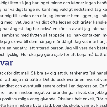
ldigt liten så jag har inget minne och känner ingen behörig
ag har väldigt länge nu känt mig väldigt nedstämd. Jag
r mig till skolan och när jag kommer hem ligger jag i sä
g med livet. Jag är väldigt ofta ledsen och gråter kansk
ag har ångest. Jag har också en känsla av att jag inte h
I samband med flytten så tappade jag 'när-kontakten' m
e jag skriva till dem när jag mår dåligt. Jag vet inte hur 
vara en negativ, lättirriterad person. Jag vill vara den 
ch lycklig. Hur ska jag göra själv för att börja må bättre
var
ack för ditt mail. Så bra av dig att du tänker att ”så här s
för att börja må bättre. Det du beskriver är en mycket van
mdhet och eventuellt senare också i en depression. En förä
 roll. Som innebär negativa förändringar i livet, där jobbi
n positiva roliga enegigivande. Obalans helt enkelt, ”för m
lytta kan innebära byta stad, boende, skola, vänner, klassk