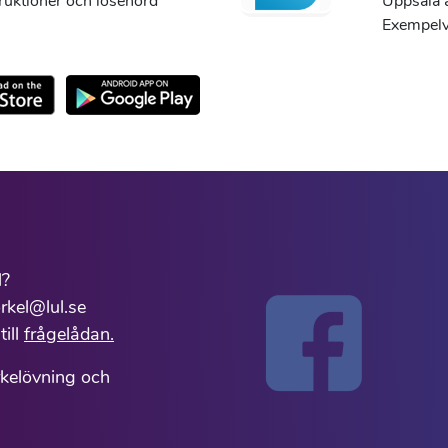
truktioner och lösenord
Uppsala ä
Exempelvi
l?
rkel@lul.se
till
frågelådan.
rkelövning och