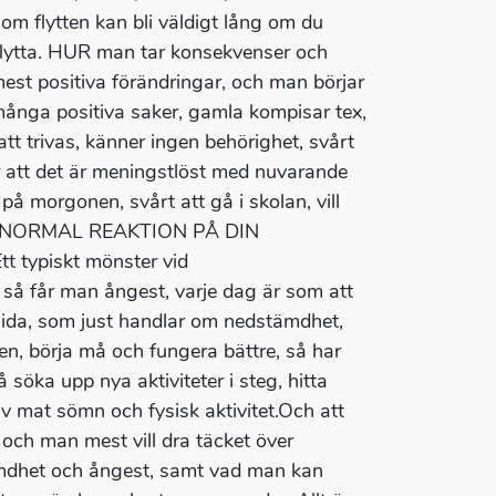
iom flytten kan bli väldigt lång om du
n flytta. HUR man tar konsekvenser och
 mest positiva förändringar, och man börjar
ånga positiva saker, gamla kompisar tex,
att trivas, känner ingen behörighet, svårt
r att det är meningstlöst med nuvarande
på morgonen, svårt att gå i skolan, vill
ULLT NORMAL REAKTION PÅ DIN
 typiskt mönster vid
 så får man ångest, varje dag är som att
 sida, som just handlar om nedstämdhet,
igen, börja må och fungera bättre, så har
å söka upp nya aktiviteter i steg, hitta
av mat sömn och fysisk aktivitet.Och att
 och man mest vill dra täcket över
ämdhet och ångest, samt vad man kan