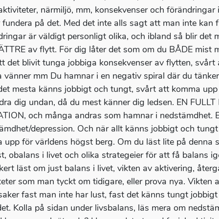
aktiviteter, närmiljö, mm, konsekvenser och förändringar 
r fundera på det. Med det inte alls sagt att man inte ka
dringar är väldigt personligt olika, och ibland så blir det
TTRE av flytt. För dig låter det som om du BÅDE mist m
tt det blivit tunga jobbiga konsekvenser av flytten, svårt 
a vänner mm Du hamnar i en negativ spiral där du tänke
, det mesta känns jobbigt och tungt, svårt att komma upp 
dra dig undan, då du mest känner dig ledsen. EN F
TION, och många andras som hamnar i nedstämdhet. Ett
ämdhet/depression. Och när allt känns jobbigt och tungt
ra upp för världens högst berg. Om du läst lite på denna
, obalans i livet och olika strategeier för att få balans 
ert läst om just balans i livet, vikten av aktivering, återg
iteter som man tyckt om tidigare, eller prova nya. Vikten 
saker fast man inte har lust, fast det känns tungt jobbigt
et. Kolla på sidan under livsbalans, läs mera om nedst