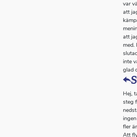
var vä
att j
kämpa
menin
att j
med. 
slutad
inte 
glad o
S
Hej, t
steg 
nedstä
ingen
fler ä
Att f