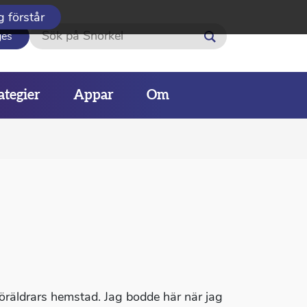
g förstår
Sök
ges
ategier
Appar
Om
a föräldrars hemstad. Jag bodde här när jag