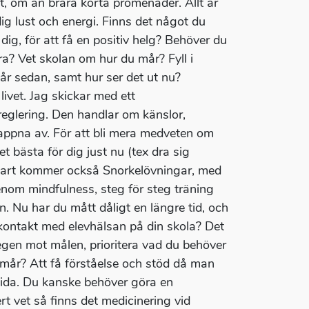
et, om än brara korta promenader. Allt är
dig lust och energi. Finns det något du
ig, för att få en positiv helg? Behöver du
era? Vet skolan om hur du mår? Fyll i
3 år sedan, samt hur ser det ut nu?
ivet. Jag skickar med ett
reglering. Den handlar om känslor,
lappna av. För att bli mera medveten om
t bästa för dig just nu (tex dra sig
 Snart kommer också Snorkelövningar, med
enom mindfulness, steg för steg träning
 Nu har du mått dåligt en längre tid, och
 kontakt med elevhälsan på din skola? Det
egen mot målen, prioritera vad du behöver
 mår? Att få förståelse och stöd då man
 sida. Du kanske behöver göra en
 vet så finns det medicinering vid