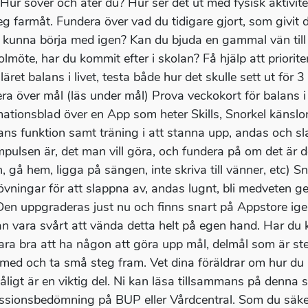
 Hur sover och äter du? Hur ser det ut med fysisk aktivit
teg farmåt. Fundera över vad du tidigare gjort, som givit 
e kunna börja med igen? Kan du bjuda en gammal vän till d
olmöte, har du kommit efter i skolan? Få hjälp att priorit
äret balans i livet, testa både hur det skulle sett ut för 
ra över mål (läs under mål) Prova veckokort för balans i l
mationsblad över en App som heter Skills, Snorkel känslo
ans funktion samt träning i att stanna upp, andas och s
mpulsen är, det man vill göra, och fundera på om det är de
, gå hem, ligga på sängen, inte skriva till vänner, etc)
 övningar för att slappna av, andas lugnt, bli medveten g
en uppgraderas just nu och finns snart på Appstore igen.
an vara svårt att vända detta helt på egen hand. Har du
ara bra att ha någon att göra upp mål, delmål som är st
 med och ta små steg fram. Vet dina föräldrar om hur du
åligt är en viktig del. Ni kan läsa tillsammans på denna
ssionsbedömning på BUP eller Vårdcentral. Som du säkert