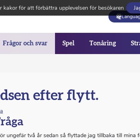
 kakor för att förbättra upplevelsen för besökaren
Ja
Langua
Frågor och svar
Spel
Tonåring
Str
dsen efter flytt.
na
råga
För ungefär två år sedan så flyttade jag tillbaka till min