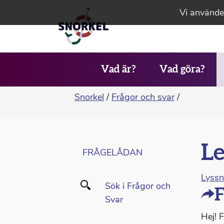
Vi använder
Vad är?
Vad göra?
Snorkel
/
Frågor och svar
/
Le
FRÅGELÅDAN
Lyss
Sök i Frågor och
F
Svar
Hej! 