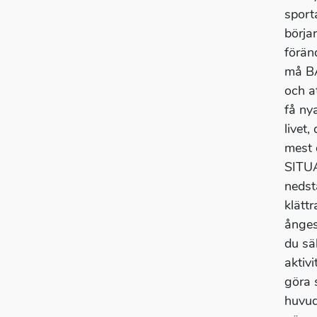
sport
börja
förän
må BÄ
och a
få ny
livet
mest 
SITUA
nedst
klätt
ångest
du säk
aktiv
göra 
huvud