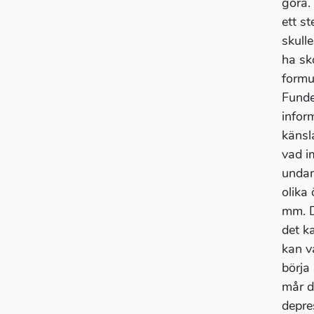
göra.
ett s
skull
ha sk
formul
Funde
infor
känsl
vad i
undan
olika
mm. D
det k
kan v
börja
mår d
depre