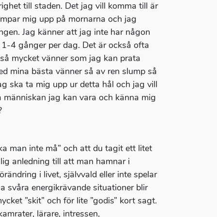
het till staden. Det jag vill komma till är
 kämpar mig upp på mornarna och jag
ngen. Jag känner att jag inte har någon
e 1-4 gånger per dag. Det är också ofta
ar så mycket vänner som jag kan prata
ed mina bästa vänner så av ren slump så
jag ska ta mig upp ur detta hål och jag vill
bästa människan jag kan vara och känna mig
?
ka man inte må” och att du tagit ett litet
lig anledning till att man hamnar i
ndring i livet, självvald eller inte spelar
ga svåra energikrävande situationer blir
ycket ”skit” och för lite ”godis” kort sagt.
amrater, lärare, intressen,