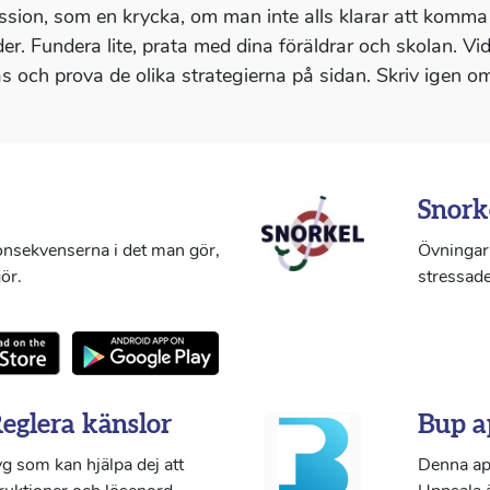
ssion, som en krycka, om man inte alls klarar att komma
er. Fundera lite, prata med dina föräldrar och skolan. Vi
äs och prova de olika strategierna på sidan. Skriv igen om
Snork
konsekvenserna i det man gör,
Övningar 
ör.
stressade
Reglera känslor
Bup a
g som kan hjälpa dej att
Denna ap