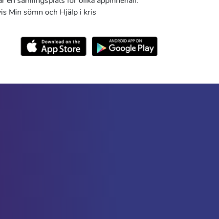
r en samlingsplats för olika appinnehåll.
s Min sömn och Hjälp i kris