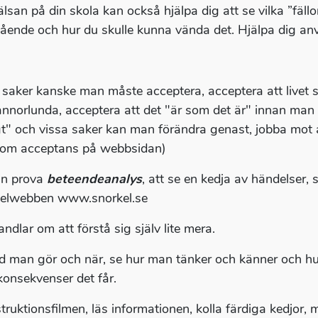
älsan på din skola kan också hjälpa dig att se vilka ”fäl
mående och hur du skulle kunna vända det. Hjälpa dig anv
 saker kanske man måste acceptera, acceptera att livet se
annorlunda, acceptera att det "är som det är" innan man 
gt" och vissa saker kan man förändra genast, jobba mot a
om acceptans på webbsidan)
an prova
beteendeanalys
, att se en kedja av händelser,
elwebben www.snorkel.se
ndlar om att förstå sig själv lite mera.
d man gör och när, se hur man tänker och känner och hur
 konsekvenser det får.
struktionsfilmen, läs informationen, kolla färdiga kedjor,