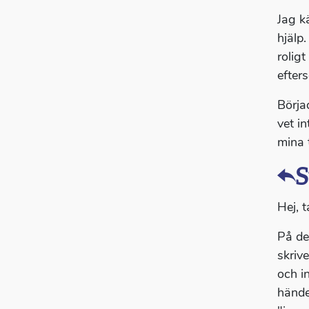
Jag k
hjälp.
rolig
efters
Börja
vet i
mina 
S
Hej, t
På de
skriv
och i
hände