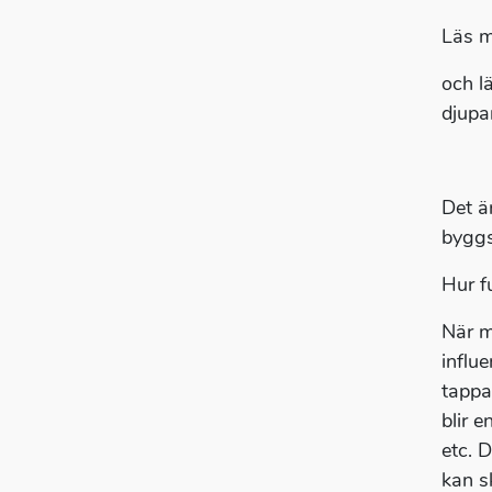
Läs m
och l
djupa
Det ä
byggs
Hur f
När m
influe
tappa
blir e
etc. 
kan s