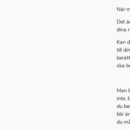
När m
Det ä
dina 
Kan d
till 
berät
ska b
Man b
inte,
du be
blir ä
du må