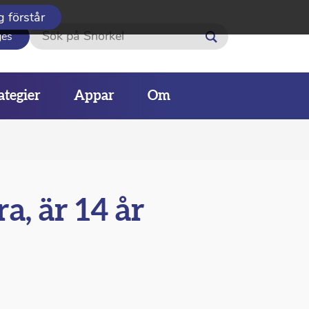
g förstår
Sök
ges
ategier
Appar
Om
a, är 14 år