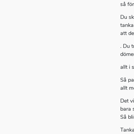
så fö
Du sk
tanka
att de
. Du 
dömer
allt i 
Så pa
allt 
Det v
bara 
Så bl
Tanka