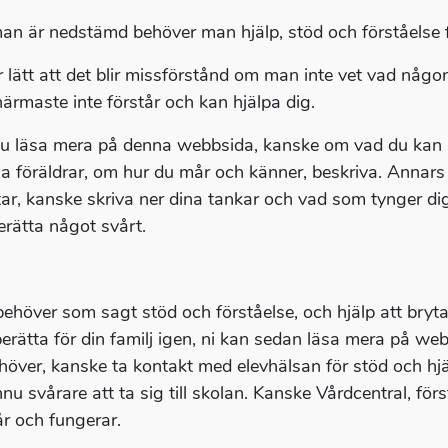
an är nedstämd behöver man hjälp, stöd och förståelse 
r lätt att det blir missförstånd om man inte vet vad någ
närmaste inte förstår och kan hjälpa dig.
u läsa mera på denna webbsida, kanske om vad du kan kän
dina föräldrar, om hur du mår och känner, beskriva. Annar
tar, kanske skriva ner dina tankar och vad som tynger dig
erätta något svårt.
ehöver som sagt stöd och förståelse, och hjälp att bryta
 berätta för din familj igen, ni kan sedan läsa mera på web
höver, kanske ta kontakt med elevhälsan för stöd och hjä
nnu svårare att ta sig till skolan. Kanske Vårdcentral, för
r och fungerar.