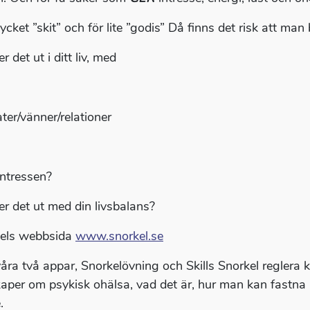
cket ”skit” och för lite ”godis” Då finns det risk att man
r det ut i ditt liv, med
ter/vänner/relationer
/intressen?
er det ut med din livsbalans?
els webbsida
www.snorkel.se
åra två appar, Snorkelövning och Skills Snorkel reglera 
aper om psykisk ohälsa, vad det är, hur man kan fastna 
.