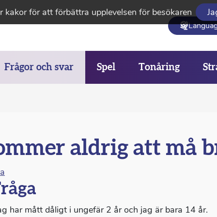
 kakor för att förbättra upplevelsen för besökaren
Ja
Langua
Frågor och svar
Spel
Tonåring
Str
mmer aldrig att må br
na
råga
ag har mått dåligt i ungefär 2 år och jag är bara 14 år.