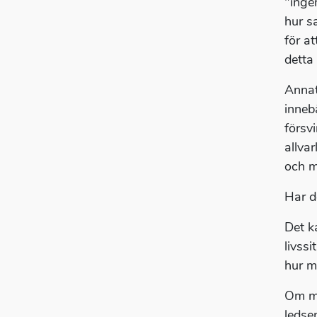
"ingen
hur s
för a
detta
Annat
innebä
försvi
allvar
och m
Har de
Det k
livss
hur m
Om ma
ledse