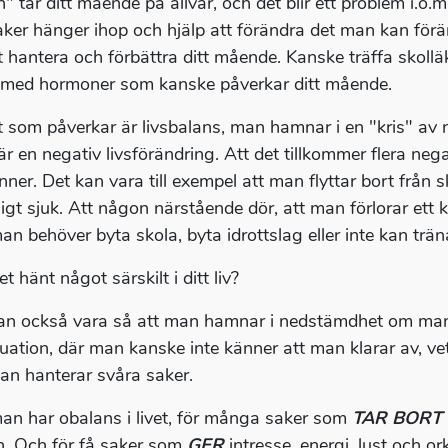
" tar ditt mående på allvar, och det blir ett problem i.o.m
aker hänger ihop och hjälp att förändra det man kan för
tt hantera och förbättra ditt mående. Kanske träffa skollä
 med hormoner som kanske påverkar ditt mående.
 som påverkar är livsbalans, man hamnar i en "kris" av n
r en negativ livsförändring. Att det tillkommer flera negati
nner. Det kan vara till exempel att man flyttar bort från 
ligt sjuk. Att någon närstående dör, att man förlorar ett kä
an behöver byta skola, byta idrottslag eller inte kan trä
t hänt något särskilt i ditt liv?
an också vara så att man hamnar i nedstämdhet om man 
ituation, där man kanske inte känner att man klarar av, ve
an hanterar svåra saker.
n har obalans i livet, för många saker som
TAR BORT
n. Och för få saker som
GER
intresse, energi, lust och o