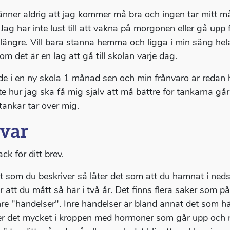
änner aldrig att jag kommer må bra och ingen tar mitt m
 Jag har inte lust till att vakna på morgonen eller gå upp
t längre. Vill bara stanna hemma och ligga i min säng hel
om det är en lag att gå till skolan varje dag.
de i en ny skola 1 månad sen och min frånvaro är redan h
nte hur jag ska få mig själv att må bättre för tankarna gå
tankar tar över mig.
var
ack för ditt brev.
t som du beskriver så låter det som att du hamnat i neds
er att du mått så här i två år. Det finns flera saker som 
nre "händelser". Inre händelser är bland annat det som hän
r det mycket i kroppen med hormoner som går upp och ne