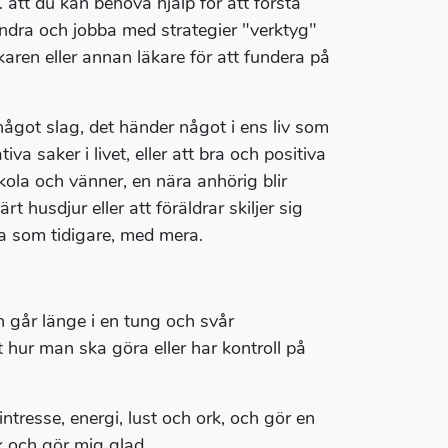
. att du kan behöva hjälp för att förstå
ändra och jobba med strategier "verktyg"
karen eller annan läkare för att fundera på
ågot slag, det händer något i ens liv som
va saker i livet, eller att bra och positiva
skola och vänner, en nära anhörig blir
rt husdjur eller att föräldrar skiljer sig
na som tidigare, med mera.
går länge i en tung och svår
t hur man ska göra eller har kontroll på
intresse, energi, lust och ork, och gör en
rk och gör mig glad.