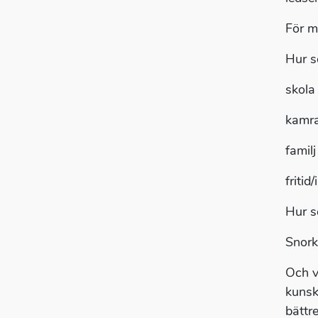
För my
Hur se
skola
kamra
familj
fritid
Hur s
Snork
Och v
kunsk
bättre