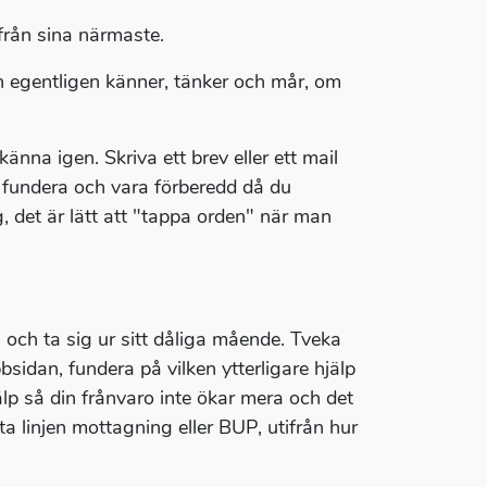
från sina närmaste.
on egentligen känner, tänker och mår, om
na igen. Skriva ett brev eller ett mail
s fundera och vara förberedd då du
, det är lätt att "tappa orden" när man
 och ta sig ur sitt dåliga mående. Tveka
bsidan, fundera på vilken ytterligare hjälp
lp så din frånvaro inte ökar mera och det
sta linjen mottagning eller BUP, utifrån hur