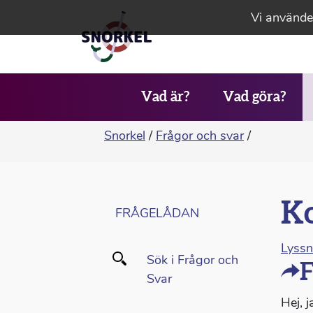
Vi använder
Vad är?
Vad göra?
Snorkel
/
Frågor och svar
/
Ko
FRÅGELÅDAN
Lyss
Sök i Frågor och
F
Svar
Hej, j