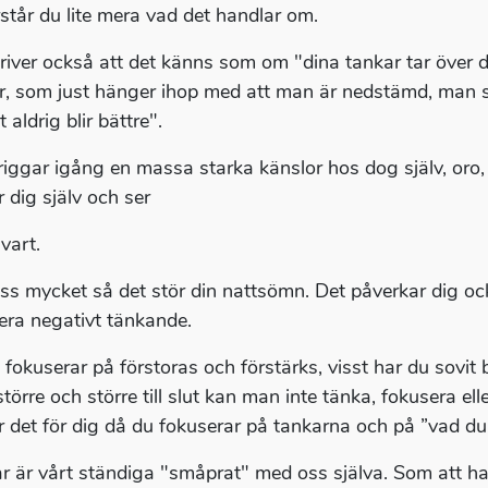
rstår du lite mera vad det handlar om.
river också att det känns som om "dina tankar tar över d
r, som just hänger ihop med att man är nedstämd, man se
t aldrig blir bättre".
triggar igång en massa starka känslor hos dog själv, oro
 dig själv och ser
svart.
ss mycket så det stör din nattsömn. Det påverkar dig ocks
mera negativt tänkande.
i fokuserar på förstoras och förstärks, visst har du sovit 
större och större till slut kan man inte tänka, fokusera e
ir det för dig då du fokuserar på tankarna och på ”vad du 
r är vårt ständiga "småprat" med oss själva. Som att h