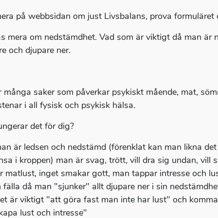
era på webbsidan om just Livsbalans, prova formuläret oc
äs mera om nedstämdhet. Vad som är viktigt då man är 
re och djupare ner.
r många saker som påverkar psykiskt mående, mat, sömn, r
tenar i all fysisk och psykisk hälsa.
ungerar det för dig?
an är ledsen och nedstämd (förenklat kan man likna det m
nsa i kroppen) man är svag, trött, vill dra sig undan, vill
r matlust, inget smakar gott, man tappar intresse och lu
n fälla då man "sjunker" allt djupare ner i sin nedstämdhet,
Det är viktigt "att göra fast man inte har lust" och komm
kapa lust och intresse"