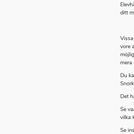
Elevh
ditt 
Vissa
vore 
möjli
mera 
Du k
Snork
Det ha
Se va
vilka
Se in