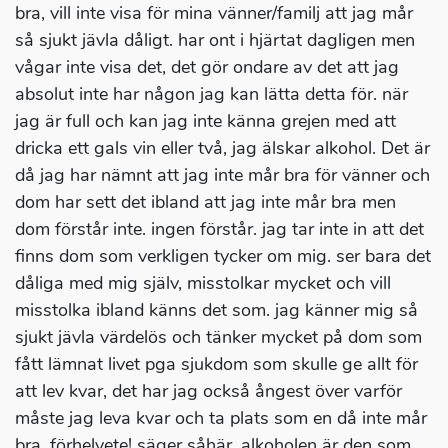
bra, vill inte visa för mina vänner/familj att jag mår
så sjukt jävla dåligt. har ont i hjärtat dagligen men
vågar inte visa det, det gör ondare av det att jag
absolut inte har någon jag kan lätta detta för. när
jag är full och kan jag inte känna grejen med att
dricka ett gals vin eller två, jag älskar alkohol. Det är
då jag har nämnt att jag inte mår bra för vänner och
dom har sett det ibland att jag inte mår bra men
dom förstår inte. ingen förstår. jag tar inte in att det
finns dom som verkligen tycker om mig. ser bara det
dåliga med mig själv, misstolkar mycket och vill
misstolka ibland känns det som. jag känner mig så
sjukt jävla värdelös och tänker mycket på dom som
fått lämnat livet pga sjukdom som skulle ge allt för
att lev kvar, det har jag också ångest över varför
måste jag leva kvar och ta plats som en då inte mår
bra. förhelvete! säger såhär, alkoholen är den som