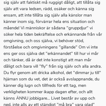
sig själv att faktiskt må ruggigt dåligt, att tillåta sig
själv att vara ledsen, rädd, osäker och känna sig
ensam, att inte tillåta sig själv alla känslor man
känner inom sig, förvärrar hela ens situation och
mående! Vi människor är sådana "gruppdjur" vi
söker hela tiden bekräftelse och erkännande från vår
omgivning, och oss själva, vi behöver stöd,
förståelse och omgivningens "gillande" Om vi inte
ens ger oss själva det "erkännandet" till hur vi mår
och tänker, då är det inte konstigt att man mår
dåligt och bara vill "fly" från sig själv och alla andra.
Du flyr genom att dricka alkohol, det "dimmar ju till"
hjärnan som du vet, det är också avslappnande, du
känner dig lugn och tillfreds för ett tag, men
verkligheten kommer ikapp dagen efter, och allt
känns ÄNNU jobbigare... Livet består av upp och
ned, inte alls av ett ständigt "må bra" vara glad"