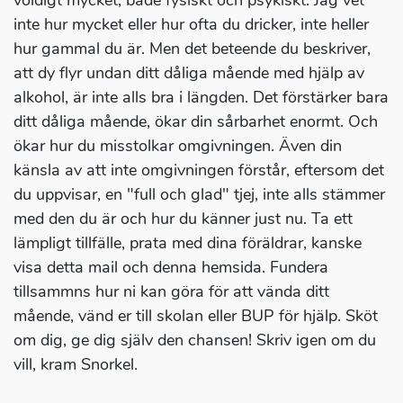
völdigt mycket, både fysiskt och psykiskt. Jag vet
inte hur mycket eller hur ofta du dricker, inte heller
hur gammal du är. Men det beteende du beskriver,
att dy flyr undan ditt dåliga mående med hjälp av
alkohol, är inte alls bra i längden. Det förstärker bara
ditt dåliga mående, ökar din sårbarhet enormt. Och
ökar hur du misstolkar omgivningen. Även din
känsla av att inte omgivningen förstår, eftersom det
du uppvisar, en "full och glad" tjej, inte alls stämmer
med den du är och hur du känner just nu. Ta ett
lämpligt tillfälle, prata med dina föräldrar, kanske
visa detta mail och denna hemsida. Fundera
tillsammns hur ni kan göra för att vända ditt
mående, vänd er till skolan eller BUP för hjälp. Sköt
om dig, ge dig själv den chansen! Skriv igen om du
vill, kram Snorkel.