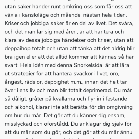
utan saker händer runt omkring oss som får oss att
växla i känsloläge och mående, nästan hela tiden.
Kriser och jobbiga saker är en del av livet. Det svåra,
och det man lär sig med åren, är att hantera och
klara av dessa jobbiga händelser och kriser, utan att
deppaihop totalt och utan att tänka att det aldrig blir
bra igen eller att det alltid kommer att kännas så här
svart. Hela idén med denna Snorkelsida, är att lära
ut strategier för att hantera svackor i livet, oro,
ångest, rädslor, deppighet m.m., innan det helt tar
över i ens liv och man blir totalt deprimerad. Du mår
så dåligt, gråter på kvällarna och flyr in i festande
och alkohol, klarar inte att berätta för din omgivning
om hur du mår. Det gör att du känner dig ensam,
misslyckad och oförstådd. Du anklagar dig själv för
att du mår som du gör, och det gör att du mår ännu