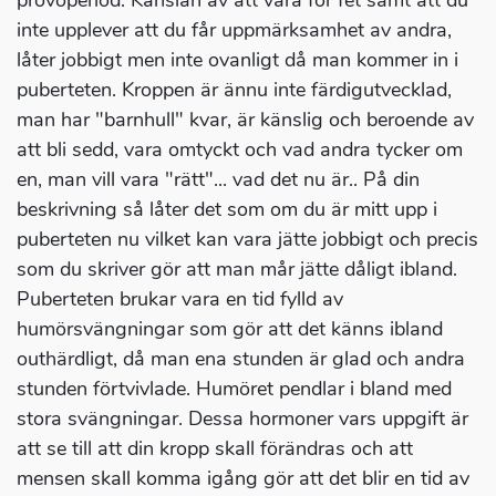
prövoperiod. Känslan av att vara för fet samt att du
inte upplever att du får uppmärksamhet av andra,
låter jobbigt men inte ovanligt då man kommer in i
puberteten. Kroppen är ännu inte färdigutvecklad,
man har "barnhull" kvar, är känslig och beroende av
att bli sedd, vara omtyckt och vad andra tycker om
en, man vill vara "rätt"... vad det nu är.. På din
beskrivning så låter det som om du är mitt upp i
puberteten nu vilket kan vara jätte jobbigt och precis
som du skriver gör att man mår jätte dåligt ibland.
Puberteten brukar vara en tid fylld av
humörsvängningar som gör att det känns ibland
outhärdligt, då man ena stunden är glad och andra
stunden förtvivlade. Humöret pendlar i bland med
stora svängningar. Dessa hormoner vars uppgift är
att se till att din kropp skall förändras och att
mensen skall komma igång gör att det blir en tid av