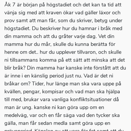
Åk 7 är början på högstadiet och det kan ta tid att
vänja sig med att kraven ökar vad gäller läxor och
prov samt att man får, som du skriver, betyg under
högstadiet. Du beskriver hur du hamnar i bråk med
din mamma och att du gråter varje dag. Vet din
mamma hur du mår, skulle du kunna berätta för
henne om det.. hur du upplever tillvaron, och skulle
ni tillsammans komma på ett sätt att minska att det
blir bråk? Din mamma har kanske inte förstått att du
är inne i en känslig period just nu. Vad är det ni
bråkar om? Tider, hur länge man ska vara uppe på
kvällen, pengar, kompisar och vad man ska hjälpa
till med, brukar vara vanliga konfliktsituationer då
man är ung. kanske ni kan göra upp om en
medelväg, var och en får säga vad den tycker ska
gälla, man får sedan medla samt göra upp en