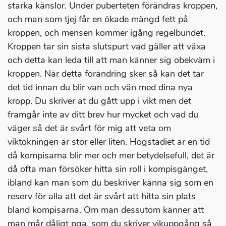
starka känslor. Under puberteten förändras kroppen,
och man som tjej får en ökade mängd fett på
kroppen, och mensen kommer igång regelbundet.
Kroppen tar sin sista slutspurt vad gäller att växa
och detta kan leda till att man känner sig obekväm i
kroppen. När detta förändring sker så kan det tar
det tid innan du blir van och vän med dina nya
kropp. Du skriver at du gått upp i vikt men det
framgår inte av ditt brev hur mycket och vad du
väger så det är svårt för mig att veta om
viktökningen är stor eller liten. Högstadiet är en tid
då kompisarna blir mer och mer betydelsefull, det är
då ofta man försöker hitta sin roll i kompisgänget,
ibland kan man som du beskriver känna sig som en
reserv för alla att det är svårt att hitta sin plats
bland kompisarna. Om man dessutom känner att
man mår dåligt pga. som du skriver vikuppgång så