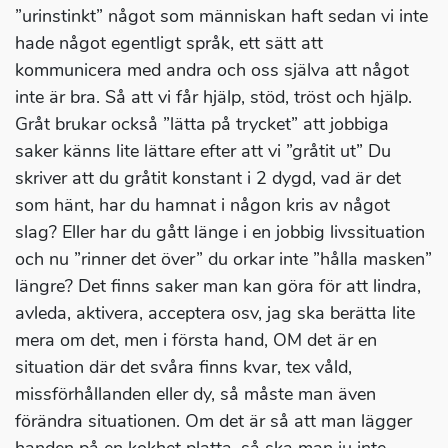
”urinstinkt” något som människan haft sedan vi inte
hade något egentligt språk, ett sätt att
kommunicera med andra och oss själva att något
inte är bra. Så att vi får hjälp, stöd, tröst och hjälp.
Gråt brukar också ”lätta på trycket” att jobbiga
saker känns lite lättare efter att vi ”gråtit ut” Du
skriver att du gråtit konstant i 2 dygd, vad är det
som hänt, har du hamnat i någon kris av något
slag? Eller har du gått länge i en jobbig livssituation
och nu ”rinner det över” du orkar inte ”hålla masken”
längre? Det finns saker man kan göra för att lindra,
avleda, aktivera, acceptera osv, jag ska berätta lite
mera om det, men i första hand, OM det är en
situation där det svåra finns kvar, tex våld,
missförhållanden eller dy, så måste man även
förändra situationen. Om det är så att man lägger