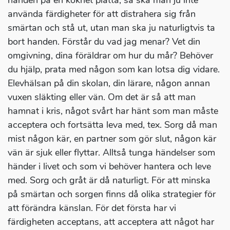
handen på en kokhet platta, så ska man ju inte
använda färdigheter för att distrahera sig från
smärtan och stå ut, utan man ska ju naturligtvis ta
bort handen. Förstår du vad jag menar? Vet din
omgivning, dina föräldrar om hur du mår? Behöver
du hjälp, prata med någon som kan lotsa dig vidare.
Elevhälsan på din skolan, din lärare, någon annan
vuxen släkting eller vän. Om det är så att man
hamnat i kris, något svårt har hänt som man måste
acceptera och fortsätta leva med, tex. Sorg då man
mist någon kär, en partner som gör slut, någon kär
vän är sjuk eller flyttar. Alltså tunga händelser som
händer i livet och som vi behöver hantera och leve
med. Sorg och gråt är då naturligt. För att minska
på smärtan och sorgen finns då olika strategier för
att förändra känslan. För det första har vi
färdigheten acceptans, att acceptera att något har