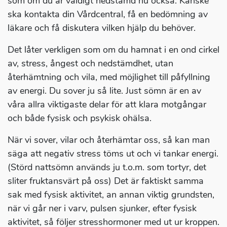
som om du är väldigt nedstämd nu också. Kanske
ska kontakta din Vårdcentral, få en bedömning av
läkare och få diskutera vilken hjälp du behöver.
Det låter verkligen som om du hamnat i en ond cirkel
av, stress, ångest och nedstämdhet, utan
återhämtning och vila, med möjlighet till påfyllning
av energi. Du sover ju så lite. Just sömn är en av
våra allra viktigaste delar för att klara motgångar
och både fysisk och psykisk ohälsa.
När vi sover, vilar och återhämtar oss, så kan man
säga att negativ stress töms ut och vi tankar energi.
(Störd nattsömn används ju t.o.m. som tortyr, det
sliter fruktansvärt på oss) Det är faktiskt samma
sak med fysisk aktivitet, an annan viktig grundsten,
när vi går ner i varv, pulsen sjunker, efter fysisk
aktivitet, så följer stresshormoner med ut ur kroppen.