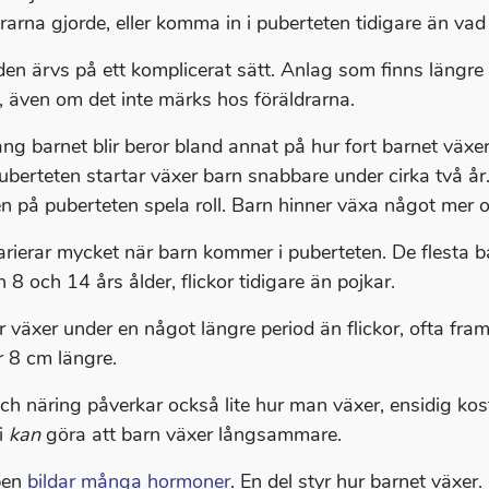
drarna gjorde, eller komma in i puberteten tidigare än vad
en ärvs på ett komplicerat sätt. Anlag som finns längre 
, även om det inte märks hos föräldrarna.
ång barnet blir beror bland annat på hur fort barnet växer
uberteten startar växer barn snabbare under cirka två år
en på puberteten spela roll. Barn hinner växa något mer
arierar mycket när barn kommer i puberteten. De flesta
 8 och 14 års ålder, flickor tidigare än pojkar.
 växer under en något längre period än flickor, ofta fram ti
r 8 cm längre.
ch näring påverkar också lite hur man växer, ensidig kos
i
kan
göra att barn växer långsammare.
pen
bildar många hormoner
. En del styr hur barnet växer