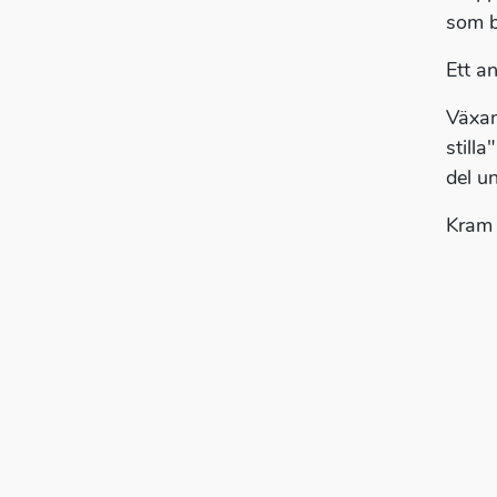
som b
Ett a
Växan
still
del u
Kram 