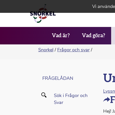
Vi använder
Vad är?
Vad göra?
Snorkel
/
Frågor och svar
/
Un
FRÅGELÅDAN
Lyss
Sök i Frågor och
F
Svar
Hej! 