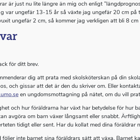
drar är just nu lite längre än mig och enligt ”längdprogno
ag var ungefär 13-15 år så växte jag ungefär 20 cm på t
vuxit ungefär 2 cm, så kommer jag verkligen att bli 8 cm
var
ack för ditt brev.
menderar dig att prata med skolsköterskan på din skola
os, och gissar att det är den du skriver om. Eller kont
umo.se
en ungdomsmottagning på nätet, om du vill prat
ighet och hur föräldrarna har växt har betydelse för hur b
an avgöra om barn växer långsamt eller snabbt. Ärftli
rteten tidigt eller sent. Har du kollat med dina föräldrar
d följer inte barnet sina föräldrars sätt att växa. Barn