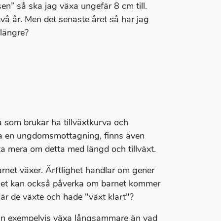
sen” så ska jag växa ungefär 8 cm till.
vå år. Men det senaste året så har jag
 längre?
 som brukar ha tillväxtkurva och
akta en ungdomsmottagning, finns även
a mera om detta med längd och tillväxt.
arnet växer. Ärftlighet handlar om gener
ghet kan också påverka om barnet kommer
 när de växte och hade "växt klart"?
et kan exempelvis växa långsammare än vad