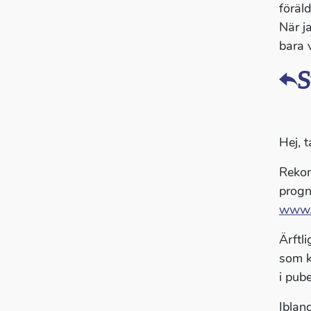
föräl
När j
bara 
S
Hej, t
Rekom
progn
www.
Ärftl
som k
i pube
Iblan