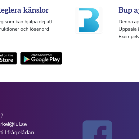
Reglera känslor
Bup a
g som kan hjälpa dej att
Denna ap
truktioner och lösenord
Uppsala ä
Exempelvi
l?
rkel@lul.se
till
frågelådan.