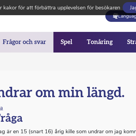
 kakor för att förbättra upplevelsen för besökaren
Ja
Langua
Frågor och svar
Spel
Tonåring
Str
drar om min längd.
na
råga
Jag är en 15 (snart 16) årig kille som undrar om jag ko