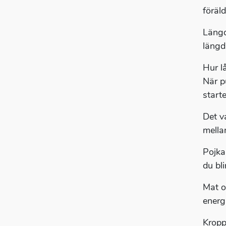
föräl
Längd
längd
Hur l
När p
start
Det v
mellan
Pojkar
du bli
Mat o
energ
Krop