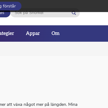
g förstår
Sök
ges
ategier
Appar
Om
mmer att växa något mer på längden. Mina