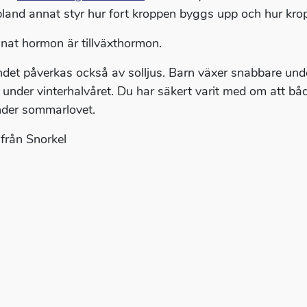
land annat styr hur fort kroppen byggs upp och hur krop
nnat hormon är tillväxthormon.
det påverkas också av solljus. Barn växer snabbare und
a" under vinterhalvåret. Du har säkert varit med om att bå
nder sommarlovet.
från Snorkel