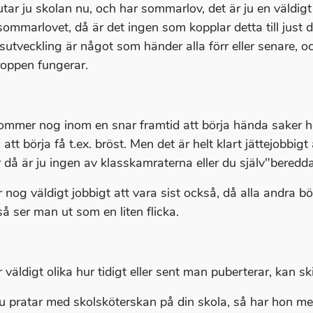
utar ju skolan nu, och har sommarlov, det är ju en väldigt
 sommarlovet, då är det ingen som kopplar detta till just 
sutveckling är något som händer alla förr eller senare, o
roppen fungerar.
ommer nog inom en snar framtid att börja hända saker 
att börja få t.ex. bröst. Men det är helt klart jättejobbig
ör då är ju ingen av klasskamraterna eller du själv"beredd
r nog väldigt jobbigt att vara sist också, då alla andra 
så ser man ut som en liten flicka.
 väldigt olika hur tidigt eller sent man puberterar, kan sk
 pratar med skolsköterskan på din skola, så har hon me