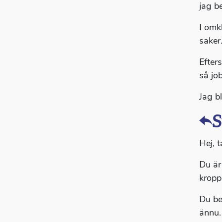
jag b
I omk
saker
Efter
så jo
Jag b
S
Hej, t
Du är
kropp
Du be
ännu.