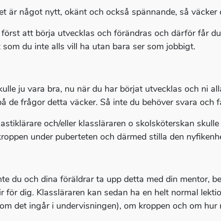
et är något nytt, okänt och också spännande, så väcker d
 först att börja utvecklas och förändras och därför får d
 som du inte alls vill ha utan bara ser som jobbigt.
ulle ju vara bra, nu när du har börjat utvecklas och ni all
på de frågor detta väcker. Så inte du behöver svara och 
stiklärare och/eller klassläraren o skolsköterskan skul
roppen under puberteten och därmed stilla den nyfikenhet
nte du och dina föräldrar ta upp detta med din mentor, b
lir för dig. Klassläraren kan sedan ha en helt normal lekt
som det ingår i undervisningen), om kroppen och om hur