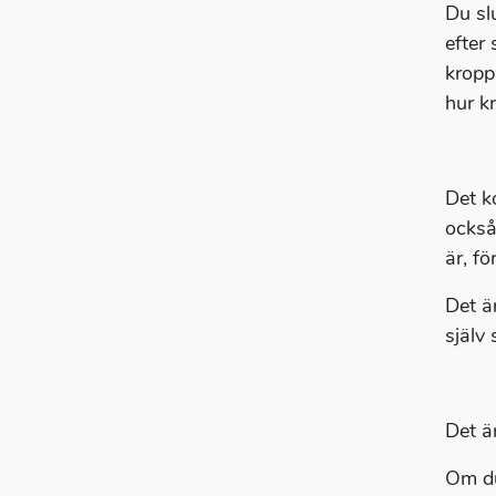
Du sl
efter
kropp
hur k
Det k
också 
är, f
Det ä
själv 
Det är
Om du