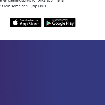
r en samlingsplats för olika appinnehåll.
s Min sömn och Hjälp i kris