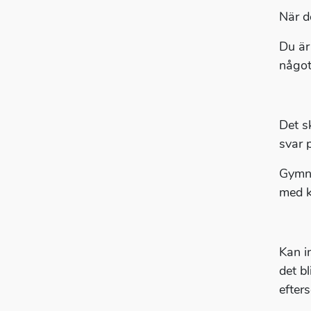
När d
Du är
något
Det sk
svar 
Gymna
med k
Kan i
det b
efter