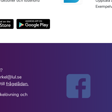
truktioner och lösenord
Uppsala ä
Exempelvi
l?
rkel@lul.se
till
frågelådan.
rkelövning och