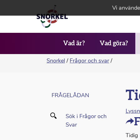
Vi använder
Vad är?
Vad göra?
Snorkel
/
Frågor och svar
/
Ti
FRÅGELÅDAN
Lyss
Sök i Frågor och
F
Svar
Tidig 