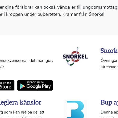
ler dina föräldrar kan också vända er till ungdomsmotta
r i kroppen under puberteten. Kramar från Snorkel
Snork
konsekvenserna i det man gör,
Övningar 
ör.
stressade
Reglera känslor
Bup a
g som kan hjälpa dej att
Denna ap