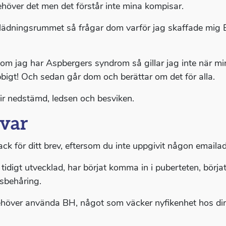
ehöver det men det förstår inte mina kompisar.
lädningsrummet så frågar dom varför jag skaffade mig
.
som jag har Aspbergers syndrom så gillar jag inte när mi
bbigt! Och sedan går dom och berättar om det för alla.
lir nedstämd, ledsen och besviken.
var
ack för ditt brev, eftersom du inte uppgivit någon emailadr
 tidigt utvecklad, har börjat komma in i puberteten, bör
sbehåring.
höver använda BH, något som väcker nyfikenhet hos dina