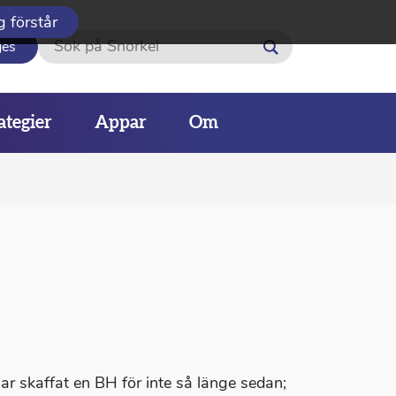
g förstår
Sök
ges
ategier
Appar
Om
 har skaffat en BH för inte så länge sedan;