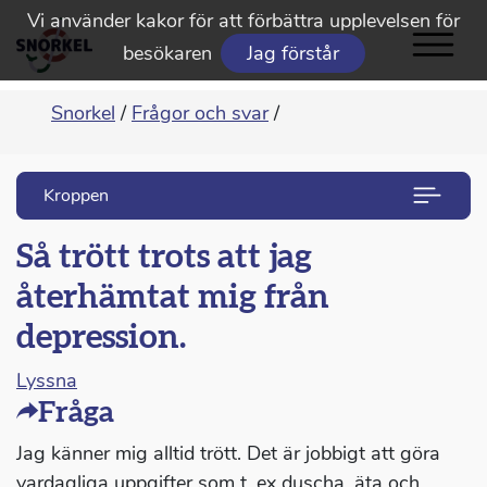
Vi använder kakor för att förbättra upplevelsen för
besökaren
Jag förstår
Snorkel
/
Frågor och svar
/
Kroppen
Så trött trots att jag
återhämtat mig från
depression.
Lyssna
Fråga
Jag känner mig alltid trött. Det är jobbigt att göra
vardagliga uppgifter som t. ex duscha, äta och