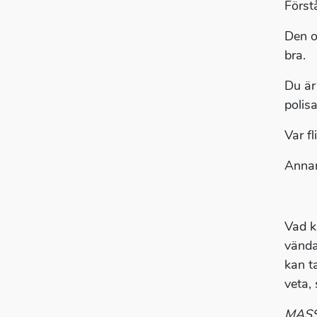
Först
Den o
bra.
Du är
polis
Var f
Annar
Vad k
vända
kan ta
veta,
MAS