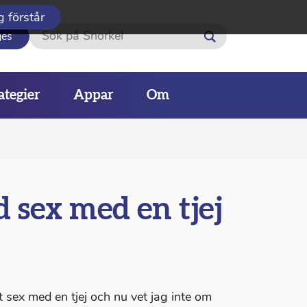
g förstår
Sök
ges
ategier
Appar
Om
d sex med en tjej
 sex med en tjej och nu vet jag inte om