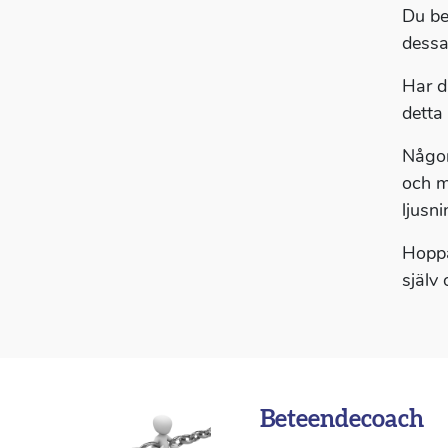
Du be
dessa
Har d
detta
Någon
och m
ljusn
Hoppa
själv
Beteendecoach