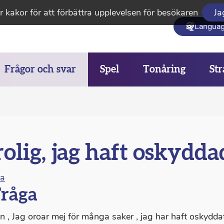
 kakor för att förbättra upplevelsen för besökaren
Ja
Langua
Frågor och svar
Spel
Tonåring
Str
olig, jag haft oskydda
na
råga
n , Jag oroar mej för många saker , jag har haft oskyddat