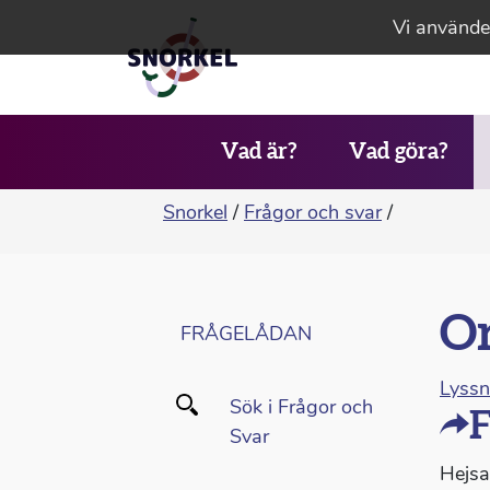
Vi använder
Vad är?
Vad göra?
Snorkel
/
Frågor och svar
/
Or
FRÅGELÅDAN
Lyss
Sök i Frågor och
F
Svar
Hejsa