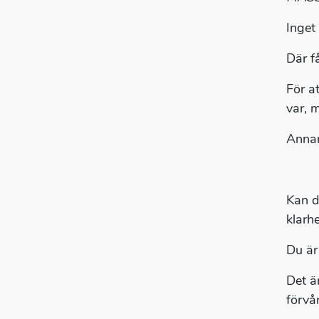
Inget 
Där f
För a
var, 
Annar
Kan d
klarhe
Du är 
Det ä
förvå