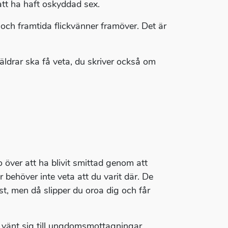
 att ha haft oskyddad sex.
 och framtida flickvänner framöver. Det är
räldrar ska få veta, du skriver också om
o över att ha blivit smittad genom att
behöver inte veta att du varit där. De
isst, men då slipper du oroa dig och får
vänt sig till ungdomsmottagningar.