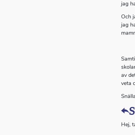
jag h
Och j
jag ha
mamma
Samti
skola
av de
veta 
Snälla
S
Hej, t