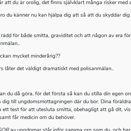
år att du är orolig, det finns självklart många risker med
ro du känner nu kan hjälpa dig att så att du skyddar dig
 rädd för både smitta, graviditet och att någon av era fö
anmälan..
lickan mycket minderårig??
s låter det väldigt dramatiskt med polisanmälan..
an du då göra, för det första så kan du stilla din egen or
 dig till ungdomsmottagningen där du bor. Dina föräldrar 
 ett test för att utesluta smitta, obehagligt att gå dit, v
 samt får medicin om du behöver.
SOR
av ungdomar står inför samma oro som du, och har 