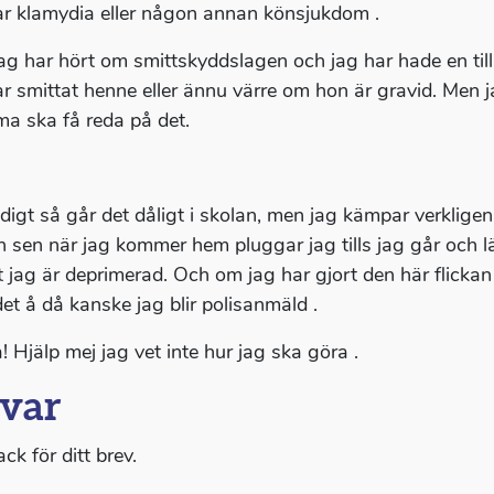
ar klamydia eller någon annan könsjukdom .
ag har hört om smittskyddslagen och jag har hade en till t
r smittat henne eller ännu värre om hon är gravid. Men jag
 ska få reda på det.
digt så går det dåligt i skolan, men jag kämpar verkligen
n sen när jag kommer hem pluggar jag tills jag går och lä
t jag är deprimerad. Och om jag har gjort den här flick
det å då kanske jag blir polisanmäld .
! Hjälp mej jag vet inte hur jag ska göra .
var
ack för ditt brev.