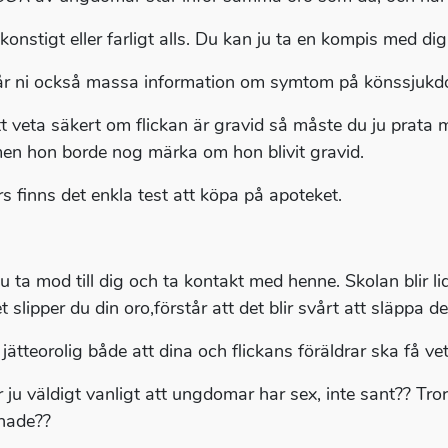
konstigt eller farligt alls. Du kan ju ta en kompis med dig
år ni också massa information om symtom på könssjukd
tt veta säkert om flickan är gravid så måste du ju prata 
men hon borde nog märka om hon blivit gravid.
s finns det enkla test att köpa på apoteket.
u ta mod till dig och ta kontakt med henne. Skolan blir li
t slipper du din oro,förstår att det blir svårt att släppa 
jätteorolig både att dina och flickans föräldrar ska få veta
r ju väldigt vanligt att ungdomar har sex, inte sant?? Tro
nade??