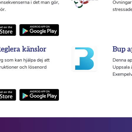
konsekvenserna i det man gör,
Övningar 
ör.
stressade
Reglera känslor
Bup a
g som kan hjälpa dej att
Denna ap
truktioner och lösenord
Uppsala ä
Exempelvi