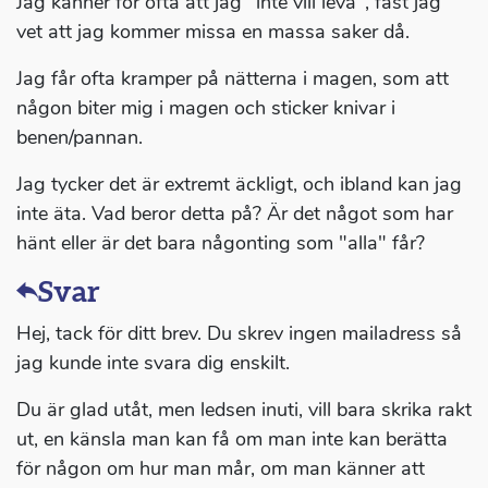
Jag känner för ofta att jag "inte vill leva", fast jag
vet att jag kommer missa en massa saker då.
Jag får ofta kramper på nätterna i magen, som att
någon biter mig i magen och sticker knivar i
benen/pannan.
Jag tycker det är extremt äckligt, och ibland kan jag
inte äta. Vad beror detta på? Är det något som har
hänt eller är det bara någonting som "alla" får?
Svar
Hej, tack för ditt brev. Du skrev ingen mailadress så
jag kunde inte svara dig enskilt.
Du är glad utåt, men ledsen inuti, vill bara skrika rakt
ut, en känsla man kan få om man inte kan berätta
för någon om hur man mår, om man känner att