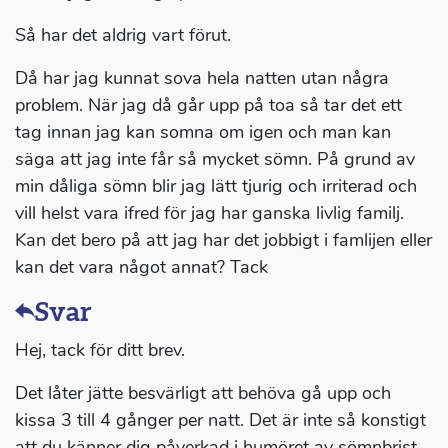
Så har det aldrig vart förut.
Då har jag kunnat sova hela natten utan några
problem. När jag då går upp på toa så tar det ett
tag innan jag kan somna om igen och man kan
säga att jag inte får så mycket sömn. På grund av
min dåliga sömn blir jag lätt tjurig och irriterad och
vill helst vara ifred för jag har ganska livlig familj.
Kan det bero på att jag har det jobbigt i famlijen eller
kan det vara något annat? Tack
Svar
Hej, tack för ditt brev.
Det låter jätte besvärligt att behöva gå upp och
kissa 3 till 4 gånger per natt. Det är inte så konstigt
att du känner dig påverkad i humöret av sömnbrist.