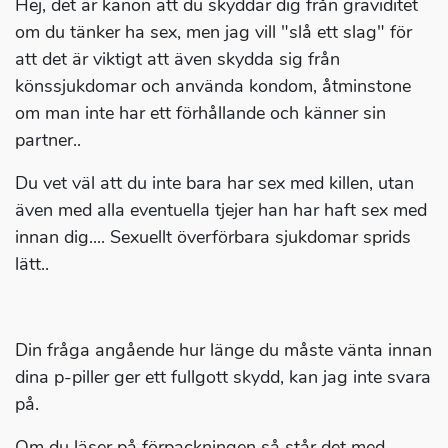
Hej, det är kanon att du skyddar dig från graviditet
om du tänker ha sex, men jag vill "slå ett slag" för
att det är viktigt att även skydda sig från
könssjukdomar och använda kondom, åtminstone
om man inte har ett förhållande och känner sin
partner..
Du vet väl att du inte bara har sex med killen, utan
även med alla eventuella tjejer han har haft sex med
innan dig.... Sexuellt överförbara sjukdomar sprids
lätt..
Din fråga angående hur länge du måste vänta innan
dina p-piller ger ett fullgott skydd, kan jag inte svara
på.
Om du läser på förpackningen så står det med