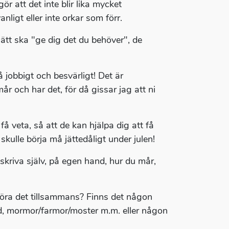
ör att det inte blir lika mycket
nligt eller inte orkar som förr.
ätt ska "ge dig det du behöver", de
å jobbigt och besvärligt! Det är
 och har det, för då gissar jag att ni
å veta, så att de kan hjälpa dig att få
ulle börja må jättedåligt under julen!
skriva själv, på egen hand, hur du mår,
 göra det tillsammans? Finns det någon
d, mormor/farmor/moster m.m. eller någon