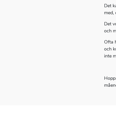
Det ka
med, 
Det v
och m
Ofta 
och k
inte 
Hoppa
måend