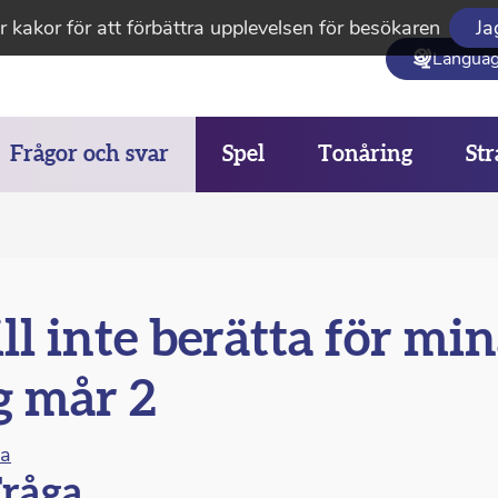
 kakor för att förbättra upplevelsen för besökaren
Ja
Langua
Frågor och svar
Spel
Tonåring
Str
ll inte berätta för mi
g mår 2
na
råga