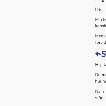
Hej.
Min k
kansk
Men j
föräl
S
Hej, t
Du må
hur h
När m
stöd,