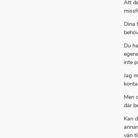
Att de
missfö
Dina 
behöv
Du ha
egene
inte p
Jag m
konta
Men d
där b
Kan d
annan
vän ti