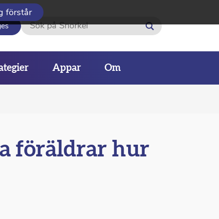
g förstår
Sök
ges
ategier
Appar
Om
na föräldrar hur