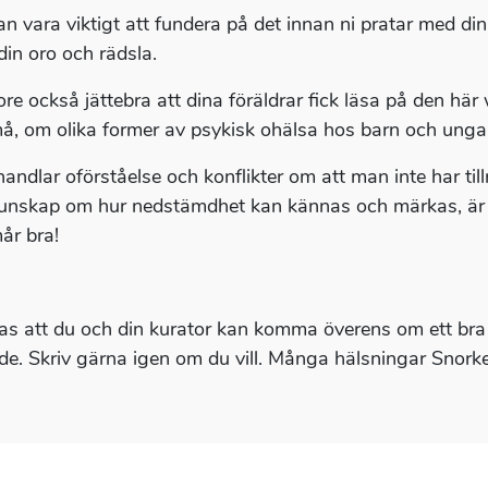
n vara viktigt att fundera på det innan ni pratar med dina
din oro och rädsla.
ore också jättebra att dina föräldrar fick läsa på den h
å, om olika former av psykisk ohälsa hos barn och ung
handlar oförståelse och konflikter om att man inte har ti
unskap om hur nedstämdhet kan kännas och märkas, är vi
mår bra!
s att du och din kurator kan komma överens om ett bra sä
e. Skriv gärna igen om du vill. Många hälsningar Snorke