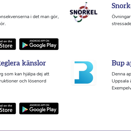
Snork
konsekvenserna i det man gör,
Övningar 
ör.
stressade
Reglera känslor
Bup a
g som kan hjälpa dej att
Denna ap
truktioner och lösenord
Uppsala ä
Exempelvi