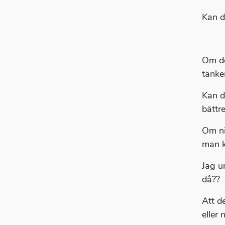
Kan d
Om de
tänke
Kan d
bättr
Om ni
man k
Jag u
då??
Att de
eller