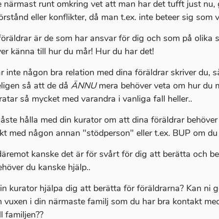
 närmast runt omkring vet att man har det tufft just nu, g
rstånd eller konflikter, då man t.ex. inte beteer sig som va
föräldrar är de som har ansvar för dig och som på olika s
er känna till hur du mår! Hur du har det!
r inte någon bra relation med dina föräldrar skriver du, s
ligen så att de då
ÄNNU
mera behöver veta om hur du mår
ratar så mycket med varandra i vanliga fall heller..
åste hålla med din kurator om att dina föräldrar behöver f
kt med någon annan "stödperson" eller t.ex. BUP om du sk
äremot kanske det är för svårt för dig att berätta och be
ehöver du kanske hjälp..
in kurator hjälpa dig att berätta för föräldrarna? Kan ni
 vuxen i din närmaste familj som du har bra kontakt me
ll familjen??