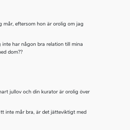
ag mår, eftersom hon är orolig om jag
 inte har någon bra relation till mina
 med dom??
art jullov och din kurator är orolig över
t inte mår bra, är det jätteviktigt med