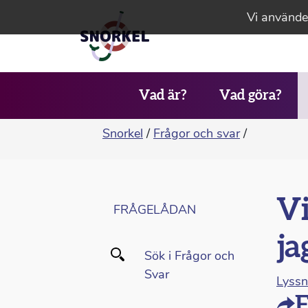
Vi använder
Vad är?
Vad göra?
Snorkel
/
Frågor och svar
/
Vi
FRÅGELÅDAN
ja
Sök i Frågor och
Svar
Lyss
F