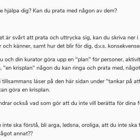
e hjälpa dig? Kan du prata med någon av dem?
t är svårt att prata och uttrycka sig, kan du skriva ner i
r och känner, samt hur det blir för dig, d.v.s. konsekvens
u och din kurator göra upp en "plan" för personer, aktivit
e, "en krisplan" någon du kan ringa och prata med, någo
 tillsammans läser på den här sidan under "tankar på att 
an göra en krisplan.
ndrar också vad som gör att du inte vill berätta för dina 
 inte ska förstå, bli arga, ledsna, oroliga, att du inte ska
 något annat??