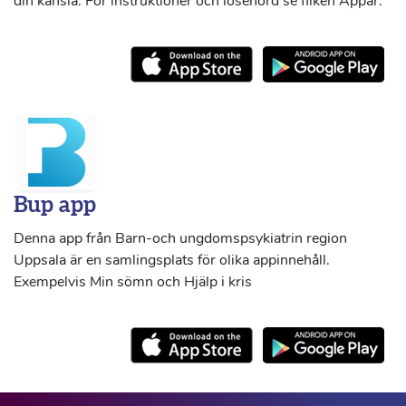
din känsla. För instruktioner och lösenord se fliken Appar.
Bup app
Denna app från Barn-och ungdomspsykiatrin region
Uppsala är en samlingsplats för olika appinnehåll.
Exempelvis Min sömn och Hjälp i kris