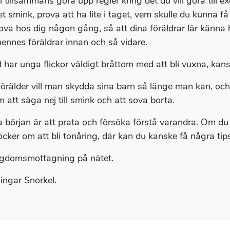
i tillsammans göra upp regler kring det du vill göra till
t smink, prova att ha lite i taget, vem skulle du kunna 
ova hos dig någon gång, så att dina föräldrar lär känna 
ennes föräldrar innan och så vidare.
d har unga flickor väldigt bråttom med att bli vuxna, ka
örälder vill man skydda sina barn så länge man kan, och 
 att säga nej till smink och att sova borta.
a början är att prata och försöka förstå varandra. Om du 
öcker om att bli tonåring, där kan du kanske få några tip
gdomsmottagning på nätet.
ingar Snorkel.