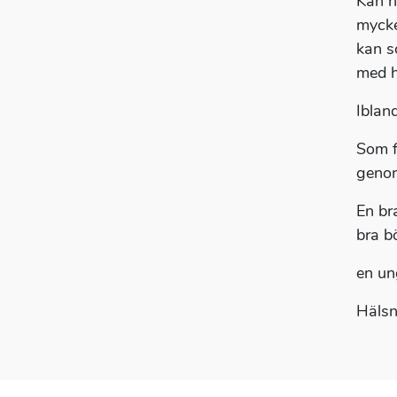
Kan n
mycke
kan s
med h
Iblan
Som f
genom
En br
bra b
en un
Hälsn