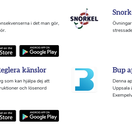
Snork
konsekvenserna i det man gör,
Övningar 
ör.
stressade
Reglera känslor
Bup a
g som kan hjälpa dej att
Denna ap
truktioner och lösenord
Uppsala ä
Exempelvi