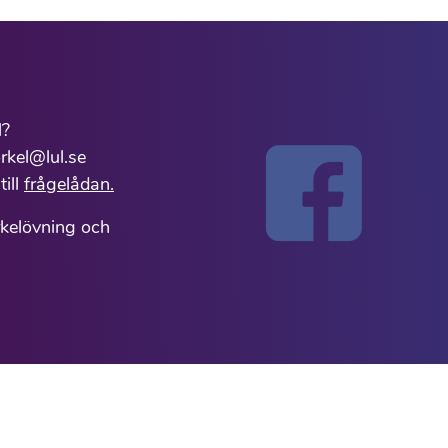
l?
rkel@lul.se
till
frågelådan.
rkelövning och