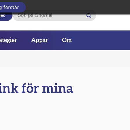
g förstår
Sök
ges
ategier
Appar
Om
ink för mina