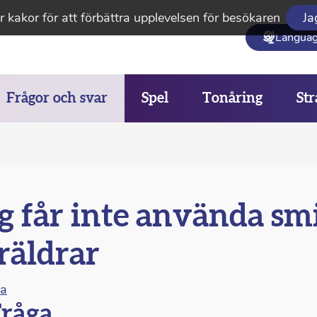
 kakor för att förbättra upplevelsen för besökaren
Ja
Langua
Frågor och svar
Spel
Tonåring
Str
g får inte använda sm
räldrar
na
råga