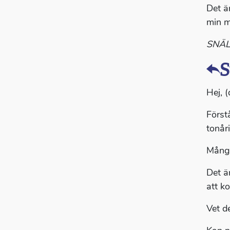
Det ä
min m
SNÄL
S
Hej, (
Förstå
tonår
Många
Det är
att k
Vet d