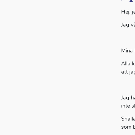
Hej, j
Jag v
Mina 
Alla 
att j
Jag h
inte s
Snäll
som b