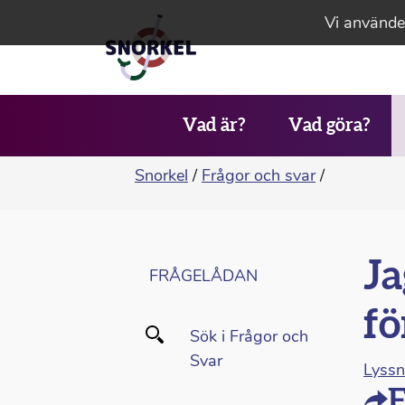
Vi använder
Vad är?
Vad göra?
Snorkel
/
Frågor och svar
/
Ja
FRÅGELÅDAN
fö
Sök i Frågor och
Svar
Lyss
F