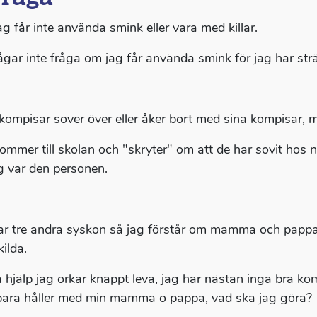
ag får inte använda smink eller vara med killar.
ågar inte fråga om jag får använda smink för jag har strä
kompisar sover över eller åker bort med sina kompisar, me
kommer till skolan och "skryter" om att de har sovit hos
ag var den personen.
ar tre andra syskon så jag förstår om mamma och pappa 
kilda.
a hjälp jag orkar knappt leva, jag har nästan inga bra kom
ara håller med min mamma o pappa, vad ska jag göra?