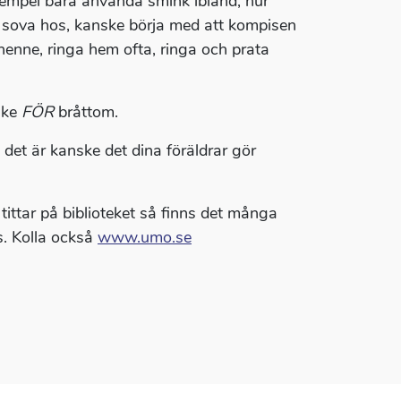
 exempel bara använda smink ibland, hur
få sova hos, kanske börja med att kompisen
henne, ringa hem ofta, ringa och prata
nske
FÖR
bråttom.
det är kanske det dina föräldrar gör
tittar på biblioteket så finns det många
s. Kolla också
www.umo.se