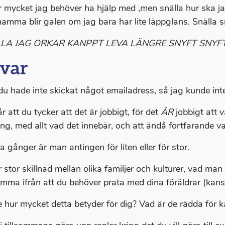
r mycket jag behöver ha hjälp med ,men snälla hur ska ja
amma blir galen om jag bara har lite läppglans. Snälla snä
LA JAG ORKAR KANPPT LEVA LÄNGRE SNYFT SNYF
var
du hade inte skickat något emailadress, så jag kunde inte s
r att du tycker att det är jobbigt, för det
ÄR
jobbigt att 
ing, med allt vad det innebär, och att ändå fortfarande va
 gånger är man antingen för liten eller för stor.
 stor skillnad mellan olika familjer och kulturer, vad man
omma ifrån att du behöver prata med dina föräldrar (kansk
e hur mycket detta betyder för dig? Vad är de rädda för 