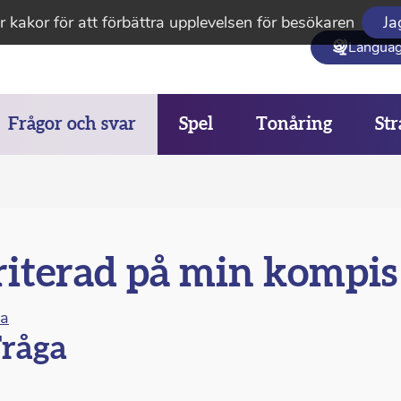
 kakor för att förbättra upplevelsen för besökaren
Ja
Langua
Frågor och svar
Spel
Tonåring
Str
riterad på min kompis
na
råga