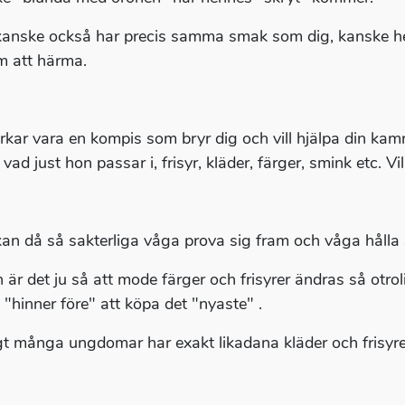
anske också har precis samma smak som dig, kanske henn
 att härma.
rkar vara en kompis som bryr dig och vill hjälpa din kam
 vad just hon passar i, frisyr, kläder, färger, smink etc. Vi
an då så sakterliga våga prova sig fram och våga hålla si
 är det ju så att mode färger och frisyrer ändras så otrol
 "hinner före" att köpa det "nyaste" .
gt många ungdomar har exakt likadana kläder och frisyrer