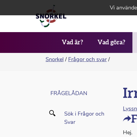
Vi använder
Vad är?
Vad göra?
Snorkel
/
Frågor och svar
/
Ir
FRÅGELÅDAN
Lyss
Sök i Frågor och
F
Svar
Hej.