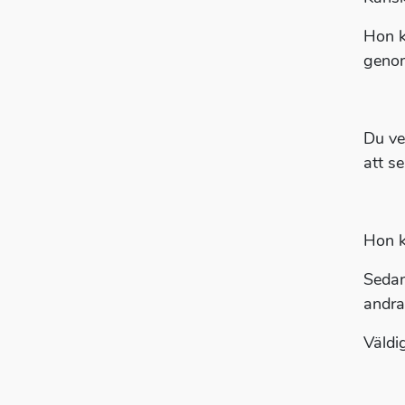
Hon k
genom
Du ve
att se
Hon k
Sedan
andra
Väldi