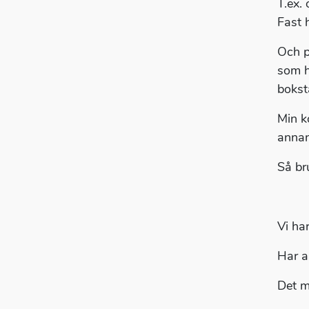
T.ex. 
Fast 
Och p
som h
bokst
Min k
annan
Så br
Vi ha
Har a
Det m