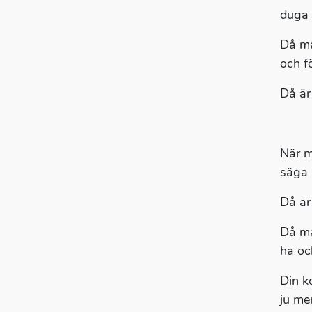
duga 
Då ma
och f
Då är
När m
säga a
Då är
Då ma
ha oc
Din k
ju me