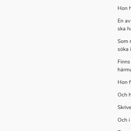
Hon h
En av 
ska h
Som n
söka i
Finns
härma
Hon f
Och h
Skriv
Och i