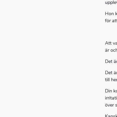
upple
Hon k
för at
Att v
är oc
Det ä
Det är
till h
Din ko
irrit
över 
Kansk