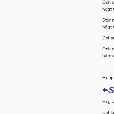
Och d
högt 
Stör 
högt 
Det e
Och d
härma
Hoppas
S
Hej, t
Det l