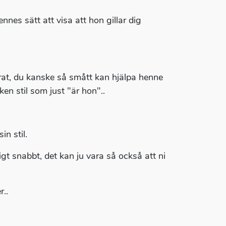
es sätt att visa att hon gillar dig
rat, du kanske så smått kan hjälpa henne
lken stil som just "är hon"..
n stil.
igt snabbt, det kan ju vara så också att ni
..