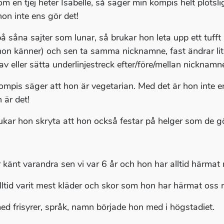
om en tjej heter Isabelle, så säger min kompis helt plötsl
hon inte ens gör det!
å såna sajter som lunar, så brukar hon leta upp ett tuf
on känner) och sen ta samma nicknamne, fast ändrar lite 
av eller sätta underlinjestreck efter/före/mellan nicknamne
ompis säger att hon är vegetarian. Med det är hon inte en
 är det!
ukar hon skryta att hon också festar på helger som de gör
r känt varandra sen vi var 6 år och hon har alltid härmat
lltid varit mest kläder och skor som hon har härmat oss 
ed frisyrer, språk, namn började hon med i högstadiet.