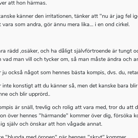
ver att hon härmas.
anske känner den irritationen, tänker att "nu är jag fel
t vara som andra, gör ännu mera lika... i en ond cirkel.
ara rädd ,osäker, och ha dåligt självförtroende är tungt 
h vad man vill och tycker om, så man måste ändra och an
r ju också något som hennes bästa kompis, dvs. du, retar 
 inte konstigt att du känner så, men det kanske bara blir 
enne och blir upprörd..
mpis är snäll, trevlig och rolig att vara med, tror du att 
ation över hennes "härmande" kommer över dig, försöka k
sig själv och önskar att hon vågade annat.
e "blunda med öronen" när hennes "skryt" kommer.