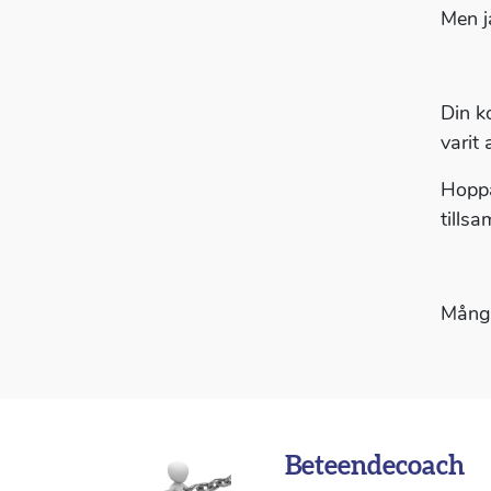
Men j
Din k
varit
Hoppa
tills
Många
Beteendecoach