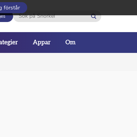
g förstår
Sök
ges
ategier
Appar
Om