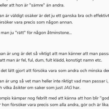
eller att hon är "sämre" än andra.
n är väldigt osäker är det ju ett ganska bra och effektivt
örsöker vara precis som någon annan.
 man ju "rätt" för någon åtminstone...
an är ung är det så viktigt att man känner att man passar
tt man är fel, ful, dum, fult klädd, konstigt namn etc.
 det lätt gjort att försöka vara som andra och minska den
n är ung så vet man heller inte riktigt vad man passar i, 
h vilka åsikter om saker som just
JAG
har.
ompis kämpar nog febrilt med att känna att hon blir "go
r hon försöker vara precis som alla andra, gör och är lika