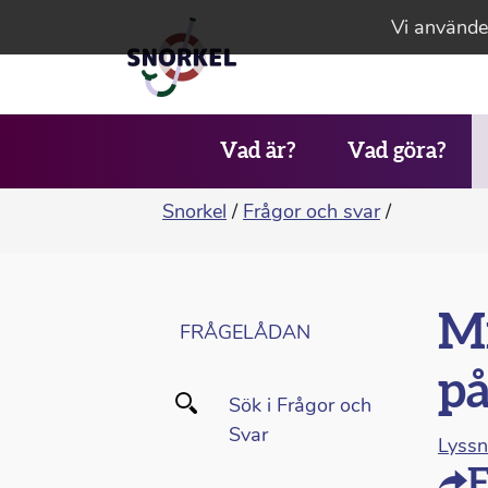
Vi använder
Vad är?
Vad göra?
Snorkel
/
Frågor och svar
/
Mi
FRÅGELÅDAN
på
Sök i Frågor och
Svar
Lyss
F