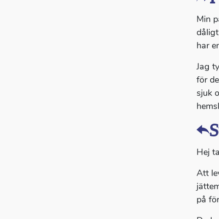
Min p
dåligt
har e
Jag t
för d
sjuk 
hemsk
S
Hej ta
Att l
jätte
på fö