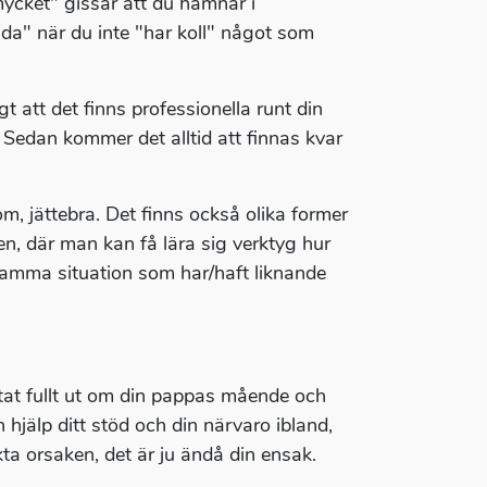
mycket" gissar att du hamnar i
da" när du inte "har koll" något som
gt att det finns professionella runt din
Sedan kommer det alltid att finnas kvar
, jättebra. Det finns också olika former
en, där man kan få lära sig verktyg hur
samma situation som har/haft liknande
ttat fullt ut om din pappas mående och
 hjälp ditt stöd och din närvaro ibland,
kta orsaken, det är ju ändå din ensak.