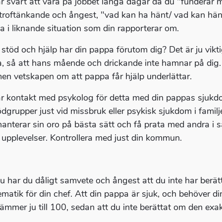
r svårt att vara på jobbet långa dagar då du "funderar 
troftänkande och ångest, "vad kan ha hänt/ vad kan hän
 i liknande situation som din rapporterar om.
 stöd och hjälp har din pappa förutom dig? Det är ju vikti
, så att hans mående och drickande inte hamnar på dig. 
men vetskapen om att pappa får hjälp underlättar.
r kontakt med psykolog för detta med din pappas sjukdom
ödgrupper just vid missbruk eller psykisk sjukdom i familj
anterar sin oro på bästa sätt och få prata med andra i 
 upplevelser. Kontrollera med just din kommun.
nu har du dåligt samvete och ångest att du inte har berä
ematik för din chef. Att din pappa är sjuk, och behöver din
tämmer ju till 100, sedan att du inte berättat om den exa