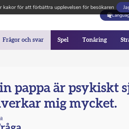
 kakor för att förbättra upplevelsen för besökaren
Ja
Langua
Frågor och svar
Spel
Tonåring
Str
n pappa är psykiskt sj
verkar mig mycket.
na
råga