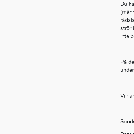
Du ka
(männ
rädsla
strör 
inte b
På de
unde
Vi har
Snor