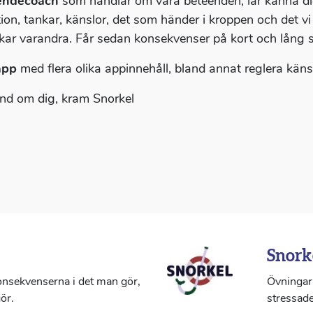
endecoach
som handlar om våra beteenden, lär känna di
tion, tankar, känslor, det som händer i kroppen och det 
kar varandra. Får sedan konsekvenser på kort och lång s
app
med flera olika appinnehåll, bland annat reglera känslo
nd om dig, kram Snorkel
Snork
konsekvenserna i det man gör,
Övningar 
ör.
stressade