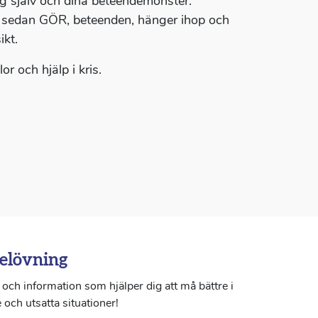
g själv och dina beteendemönster.
vi sedan GÖR, beteenden, hänger ihop och
ikt.
r och hjälp i kris.
elövning
och information som hjälper dig att må bättre i
 och utsatta situationer!