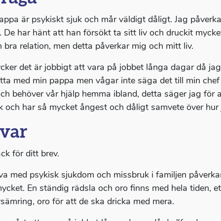
appa är psykiskt sjuk och mår väldigt dåligt. Jag påverk
. De har hänt att han försökt ta sitt liv och druckit mycke
n bra relation, men detta påverkar mig och mitt liv.
ycker det är jobbigt att vara på jobbet långa dagar då j
etta med min pappa men vågar inte säga det till min chef u
och behöver vår hjälp hemma ibland, detta säger jag för 
 och har så mycket ångest och dåligt samvete över hur j
var
ck för ditt brev.
eva med psykisk sjukdom och missbruk i familjen påverk
mycket. En ständig rädsla och oro finns med hela tiden, e
rsämring, oro för att de ska dricka med mera.